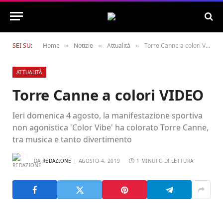
SEI SU:
Home
Notizie
Attualità
Torre Canne a colori VIDEO
»
»
»
ATTUALITÀ
Torre Canne a colori VIDEO
Ieri domenica 4 agosto, la manifestazione sportiva
non agonistica 'Color Vibe' ha colorato Torre Canne,
tra musica e tanto divertimento
DA
REDAZIONE
AGOSTO 4, 2019
1 MINUTO DI LETTURA