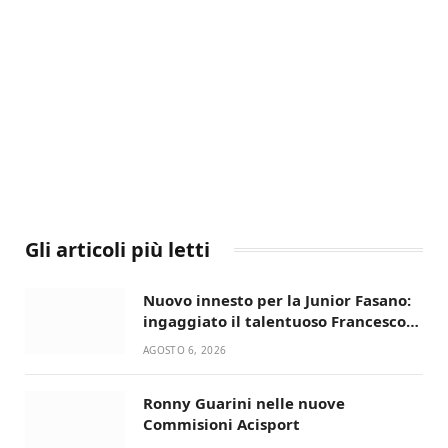
Gli articoli più letti
Nuovo innesto per la Junior Fasano:
ingaggiato il talentuoso Francesco
Lupo Timini
AGOSTO 6, 2026
Ronny Guarini nelle nuove
Commisioni Acisport