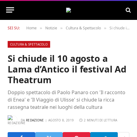
SEI SU:
Home
Notizie
Cultura & Spettacolo
Si chiude il 10 agosto a Lama d’Antico il festival Ad Theatrum
»
»
»
CULTURA & SPETTACOLO
Si chiude il 10 agosto a
Lama d’Antico il festival Ad
Theatrum
Doppio spettacolo di Paolo Panaro con 'Il racconto
di Enea' e 'Il Viaggio di Ulisse' si chiude la ricca
rassegna teatrale nei luoghi della cultura
DA
REDAZIONE
AGOSTO 8, 2019
2 MINUTI DI LETTURA