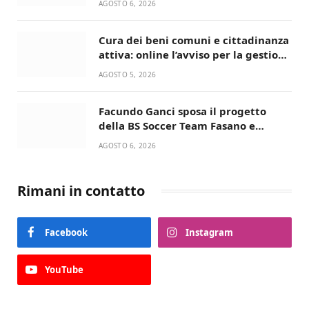
AGOSTO 6, 2026
Cura dei beni comuni e cittadinanza
attiva: online l’avviso per la gestione
condivisa della Villetta di Laureto
AGOSTO 5, 2026
Facundo Ganci sposa il progetto
della BS Soccer Team Fasano e
ritorna in campo
AGOSTO 6, 2026
Rimani in contatto
Facebook
Instagram
YouTube