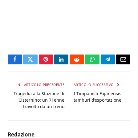
Facebook
Twitter
Pinterest
LinkedIn
Reddit
WhatsApp
Telegram
Email
ARTICOLO PRECEDENTE
ARTICOLO SUCCESSIVO
Tragedia alla Stazione di
I Timpanisti Fajanensis:
Cisternino: un 71enne
tamburi d’esportazione
travolto da un treno
Redazione