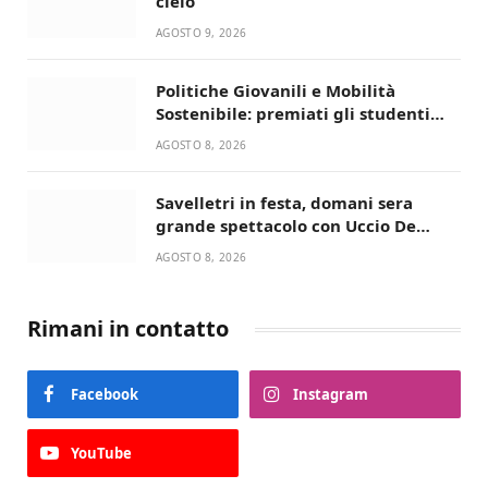
cielo
AGOSTO 9, 2026
Politiche Giovanili e Mobilità
Sostenibile: premiati gli studenti
universitari del bando “La strada
AGOSTO 8, 2026
giusta”
Savelletri in festa, domani sera
grande spettacolo con Uccio De
Santis
AGOSTO 8, 2026
Rimani in contatto
Facebook
Instagram
YouTube