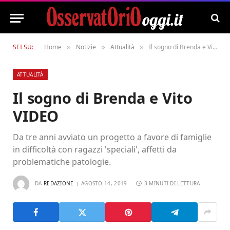
SEI SU:
Home
Notizie
Attualità
Il sogno di Brenda e Vito VIDEO
»
»
»
ATTUALITÀ
Il sogno di Brenda e Vito
VIDEO
Da tre anni avviato un progetto a favore di famiglie
in difficoltà con ragazzi 'speciali', affetti da
problematiche patologie.
DA
REDAZIONE
AGOSTO 14, 2019
3 MINUTI DI LETTURA