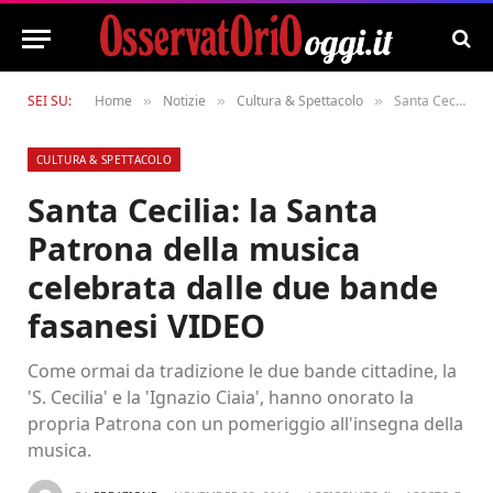
SEI SU:
Home
Notizie
Cultura & Spettacolo
Santa Cecilia: la Santa Patrona della musica celebrata dalle due bande fasanesi VIDEO
»
»
»
CULTURA & SPETTACOLO
Santa Cecilia: la Santa
Patrona della musica
celebrata dalle due bande
fasanesi VIDEO
Come ormai da tradizione le due bande cittadine, la
'S. Cecilia' e la 'Ignazio Ciaia', hanno onorato la
propria Patrona con un pomeriggio all'insegna della
musica.