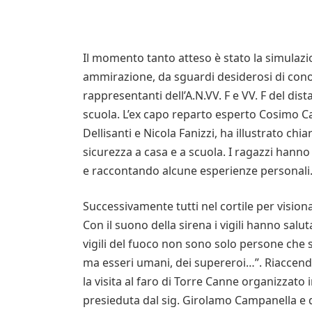
Il momento tanto atteso è stato la simulazi
ammirazione, da sguardi desiderosi di cono
rappresentanti dell’A.N.VV. F e VV. F del dis
scuola. L’ex capo reparto esperto Cosimo Ca
Dellisanti e Nicola Fanizzi, ha illustrato chia
sicurezza a casa e a scuola. I ragazzi han
e raccontando alcune esperienze personali
Successivamente tutti nel cortile per visiona
Con il suono della sirena i vigili hanno saluta
vigili del fuoco non sono solo persone che
ma esseri umani, dei supereroi…”. Riaccend
la visita al faro di Torre Canne organizzato
presieduta dal sig. Girolamo Campanella e da