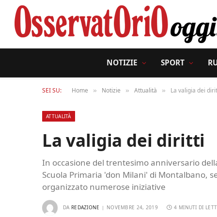
NOTIZIE
SPORT
R
SEI SU:
Home
Notizie
Attualità
La valigia dei dirit
»
»
»
ATTUALITÀ
La valigia dei diritti
In occasione del trentesimo anniversario della
Scuola Primaria 'don Milani' di Montalbano, sem
organizzato numerose iniziative
DA
REDAZIONE
NOVEMBRE 24, 2019
4 MINUTI DI LET