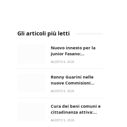
Gli articoli più letti
Nuovo innesto per la
Junior Fasano:
ingaggiato il
AGOSTO 6, 2026
talentuoso Francesco
Lupo Timini
Ronny Guarini nelle
nuove Commisioni
Acisport
AGOSTO 6, 2026
Cura dei beni comuni e
cittadinanza attiva:
online l’avviso per la
AGOSTO 5, 2026
gestione condivisa