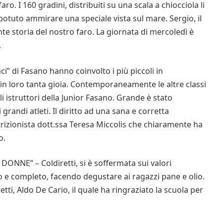
faro. I 160 gradini, distribuiti su una scala a chiocciola li
tuto ammirare una speciale vista sul mare. Sergio, il
nte storia del nostro faro. La giornata di mercoledì è
.
ci” di Fasano hanno coinvolto i più piccoli in
 in loro tanta gioia. Contemporaneamente le altre classi
li istruttori della Junior Fasano. Grande è stato
grandi atleti. Il diritto ad una sana e corretta
trizionista dott.ssa Teresa Miccolis che chiaramente ha
o.
 DONNE” – Coldiretti, si è soffermata sui valori
so e completo, facendo degustare ai ragazzi pane e olio.
retti, Aldo De Cario, il quale ha ringraziato la scuola per