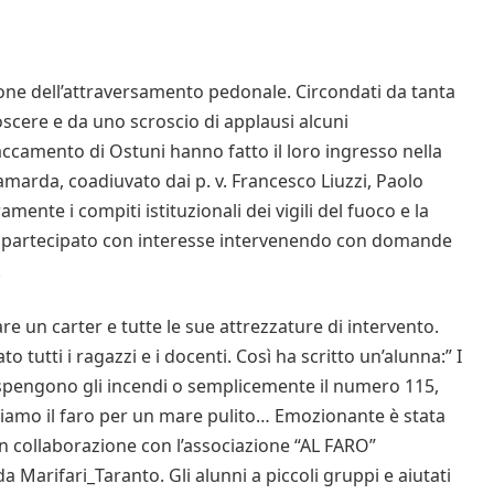
one dell’attraversamento pedonale. Circondati da tanta
scere e da uno scroscio di applausi alcuni
taccamento di Ostuni hanno fatto il loro ingresso nella
marda, coadiuvato dai p. v. Francesco Liuzzi, Paolo
ramente i compiti istituzionali dei vigili del fuoco e la
no partecipato con interesse intervenendo con domande
.
re un carter e tutte le sue attrezzature di intervento.
to tutti i ragazzi e i docenti. Così ha scritto un’alunna:” I
 spengono gli incendi o semplicemente il numero 115,
iamo il faro per un mare pulito… Emozionante è stata
 in collaborazione con l’associazione “AL FARO”
 Marifari_Taranto. Gli alunni a piccoli gruppi e aiutati