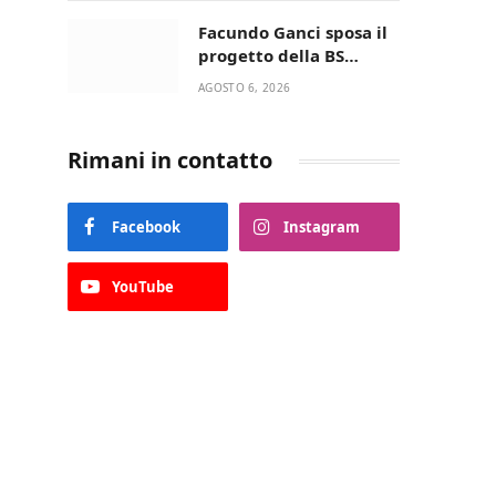
della Villetta di Laureto
Facundo Ganci sposa il
progetto della BS
Soccer Team Fasano e
AGOSTO 6, 2026
ritorna in campo
Rimani in contatto
Facebook
Instagram
YouTube