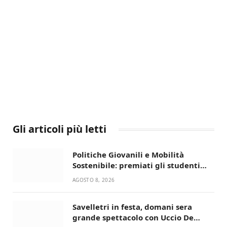
Gli articoli più letti
Politiche Giovanili e Mobilità
Sostenibile: premiati gli studenti
universitari del bando “La strada
AGOSTO 8, 2026
giusta”
Savelletri in festa, domani sera
grande spettacolo con Uccio De