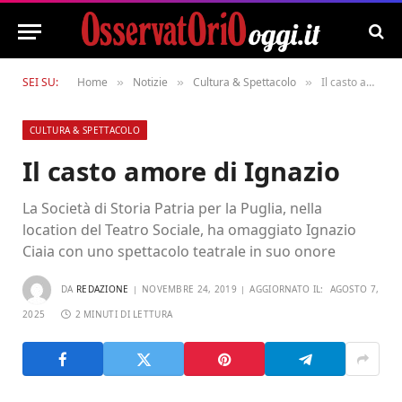
SEI SU:
Home
Notizie
Cultura & Spettacolo
Il casto amore di Ignazio
»
»
»
CULTURA & SPETTACOLO
Il casto amore di Ignazio
La Società di Storia Patria per la Puglia, nella
location del Teatro Sociale, ha omaggiato Ignazio
Ciaia con uno spettacolo teatrale in suo onore
DA
REDAZIONE
NOVEMBRE 24, 2019
AGGIORNATO IL:
AGOSTO 7,
2025
2 MINUTI DI LETTURA