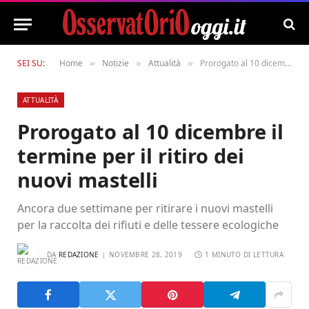
SEI SU:
Home
Notizie
Attualità
Prorogato al 10 dicembre il termine per il ritiro dei nuovi mastelli
»
»
»
ATTUALITÀ
Prorogato al 10 dicembre il
termine per il ritiro dei
nuovi mastelli
Ancora due settimane per ritirare i nuovi mastelli
per la raccolta dei rifiuti e delle tessere ecologiche
DA
REDAZIONE
NOVEMBRE 28, 2019
1 MINUTO DI LETTURA