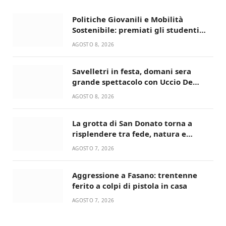
Politiche Giovanili e Mobilità
Sostenibile: premiati gli studenti
universitari del bando “La strada
AGOSTO 8, 2026
giusta”
Savelletri in festa, domani sera
grande spettacolo con Uccio De
Santis
AGOSTO 8, 2026
La grotta di San Donato torna a
risplendere tra fede, natura e
devozione
AGOSTO 7, 2026
Aggressione a Fasano: trentenne
ferito a colpi di pistola in casa
AGOSTO 7, 2026