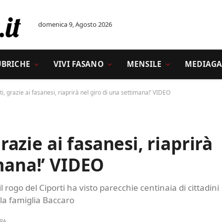
domenica 9, Agosto 2026
UBRICHE
VIVI FASANO
MENSILE
MEDIAGA
rti, grazie ai fasanesi, riaprirà nel giro di una settimana!’ VIDEO
grazie ai fasanesi, riaprirà
imana!’ VIDEO
 rogo del Ciporti ha visto parecchie centinaia di cittadini
lla famiglia Baccaro
URA