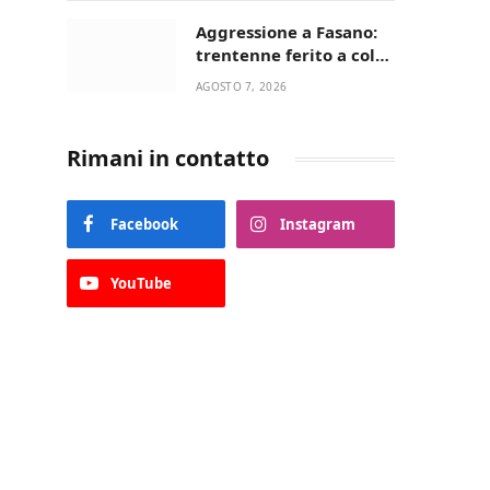
Aggressione a Fasano:
trentenne ferito a colpi
di pistola in casa
AGOSTO 7, 2026
Rimani in contatto
Facebook
Instagram
YouTube