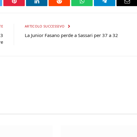
tter
Pinterest
LinkedIn
Reddit
WhatsApp
Telegram
Ema
TE
ARTICOLO SUCCESSIVO
13
La Junior Fasano perde a Sassari per 37 a 32
re