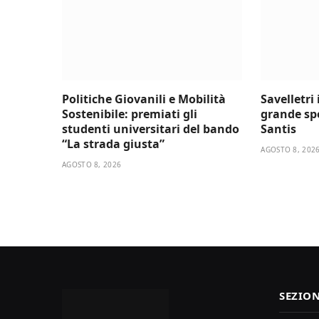
Politiche Giovanili e Mobilità
Savelletri
Sostenibile: premiati gli
grande sp
studenti universitari del bando
Santis
“La strada giusta”
AGOSTO 8, 202
AGOSTO 8, 2026
SEZION