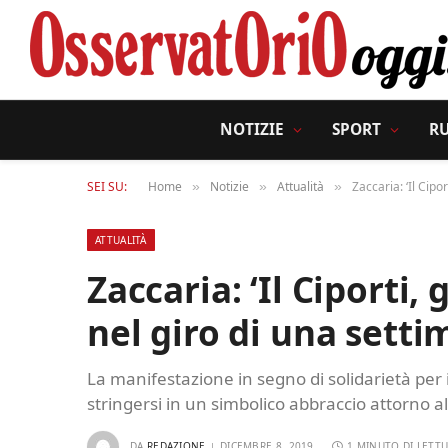
NOTIZIE
SPORT
R
SEI SU:
Home
Notizie
Attualità
Zaccaria: ‘Il Cipo
»
»
»
ATTUALITÀ
Zaccaria: ‘Il Ciporti, 
nel giro di una sett
La manifestazione in segno di solidarietà per il
stringersi in un simbolico abbraccio attorno a
DA
REDAZIONE
DICEMBRE 8, 2019
1 MINUTO DI LETT