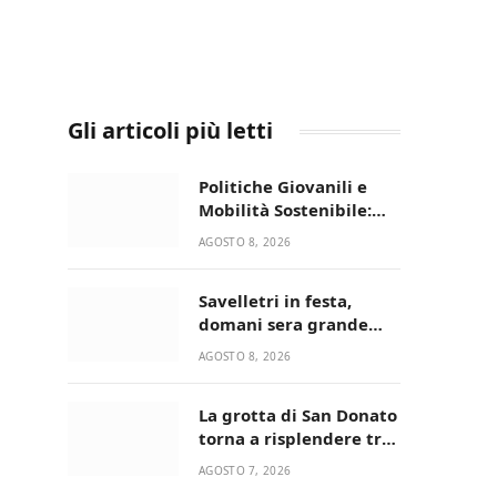
Gli articoli più letti
Politiche Giovanili e
Mobilità Sostenibile:
premiati gli studenti
AGOSTO 8, 2026
universitari del bando
“La strada giusta”
Savelletri in festa,
domani sera grande
spettacolo con Uccio De
AGOSTO 8, 2026
Santis
La grotta di San Donato
torna a risplendere tra
fede, natura e
AGOSTO 7, 2026
devozione