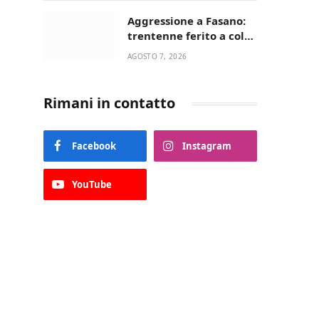
Aggressione a Fasano:
trentenne ferito a colpi
di pistola in casa
AGOSTO 7, 2026
Rimani in contatto
Facebook
Instagram
YouTube