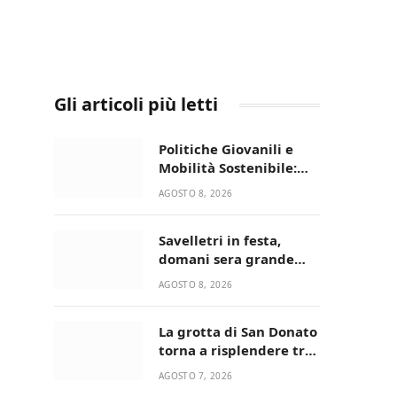
Gli articoli più letti
Politiche Giovanili e
Mobilità Sostenibile:
premiati gli studenti
AGOSTO 8, 2026
universitari del bando
“La strada giusta”
Savelletri in festa,
domani sera grande
spettacolo con Uccio De
AGOSTO 8, 2026
Santis
La grotta di San Donato
torna a risplendere tra
fede, natura e
AGOSTO 7, 2026
devozione