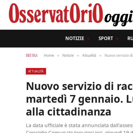
NOTIZIE
SPORT
R
SEI SU:
Home
Notizie
Attualità
Nuovo servizio di
»
»
»
ATTUALITÀ
Nuovo servizio di racc
martedì 7 gennaio. L
alla cittadinanza
La data ufficiale è stata annunciata dall'asses
Consiglio Comunale tenutosi ieri, giovedì 19 