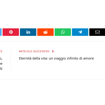
tter
Pinterest
LinkedIn
Reddit
WhatsApp
Telegram
Ema
TE
ARTICOLO SUCCESSIVO
o,
Eternità della vita: un viaggio infinito di amore
he
RI