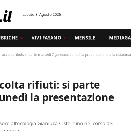
sabato 8, Agosto 2026
UBRICHE
VIVI FASANO
MENSILE
MEDIAGA
 raccolta rifiuti: si parte martedì 7 gennaio. Lunedì la presentazione alla cittadin
olta rifiuti: si parte
unedì la presentazione
sore all'ecologia Gianluca Cisternino nel corso del
dicembre.