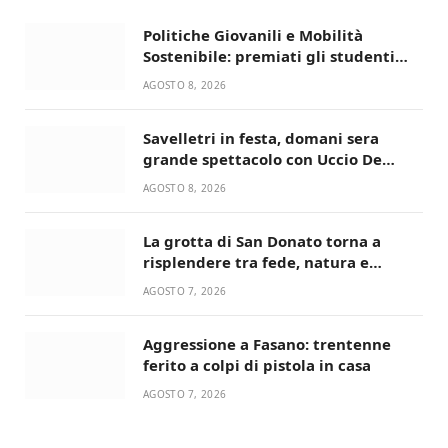
Politiche Giovanili e Mobilità
Sostenibile: premiati gli studenti
universitari del bando “La strada
AGOSTO 8, 2026
giusta”
Savelletri in festa, domani sera
grande spettacolo con Uccio De
Santis
AGOSTO 8, 2026
La grotta di San Donato torna a
risplendere tra fede, natura e
devozione
AGOSTO 7, 2026
Aggressione a Fasano: trentenne
ferito a colpi di pistola in casa
AGOSTO 7, 2026