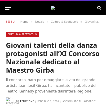
SEI SU:
Home
Notizie
Cultura & Spettacolo
Giovani talenti della danza protagonisti all’XI Concorso Nazionale dedicato al Maestro Girba
»
»
»
CULTURA & SPETTACOLO
Giovani talenti della danza
protagonisti all’XI Concorso
Nazionale dedicato al
Maestro Girba
Il concorso, nato per omaggiare la vita del grande
artista Ioan Iosif Girba, ha incantato il pubblico del
Teatro Kennedy proveniente dall'intera Regione.
DA
REDAZIONE
FEBBRAIO 2, 2020
AGGIORNATO IL:
AGOSTO 7,