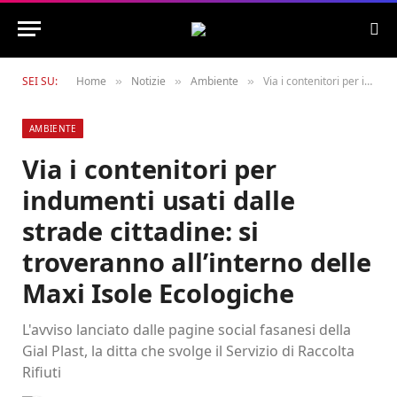
SEI SU:
Home
Notizie
Ambiente
Via i contenitori per indumenti usati dalle strade cittadine: si troveranno all’interno delle Maxi Isole Ecologiche
»
»
»
AMBIENTE
Via i contenitori per
indumenti usati dalle
strade cittadine: si
troveranno all’interno delle
Maxi Isole Ecologiche
L'avviso lanciato dalle pagine social fasanesi della
Gial Plast, la ditta che svolge il Servizio di Raccolta
Rifiuti