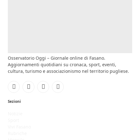
Osservatorio Oggi – Giornale online di Fasano.
Aggiornamenti quotidiani su cronaca, sport, eventi,
cultura, turismo e associazionismo nel territorio pugliese.
Facebook
Instagram
YouTube
RSS
Sezioni
Notizie
Sport
Vivi Fasano
Rubriche
Mensile