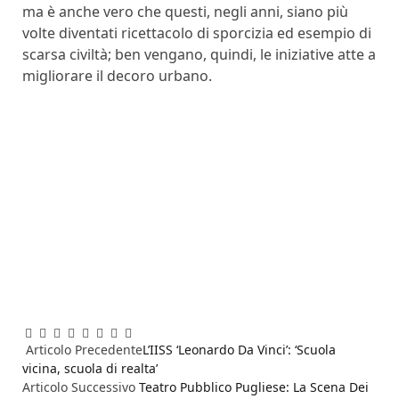
ma è anche vero che questi, negli anni, siano più
volte diventati ricettacolo di sporcizia ed esempio di
scarsa civiltà; ben vengano, quindi, le iniziative atte a
migliorare il decoro urbano.
Facebook
Twitter
Pinterest
LinkedIn
Reddit
WhatsApp
Telegram
Email
Articolo Precedente
L’IISS ‘Leonardo Da Vinci’: ‘Scuola
vicina, scuola di realta’
Articolo Successivo
Teatro Pubblico Pugliese: La Scena Dei