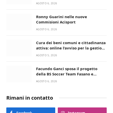
Lupo Timini
AGOSTO 6, 2026
Ronny Guarini nelle nuove
Commisioni Acisport
AGOSTO 6, 2026
Cura dei beni comuni e cittadinanza
attiva: online l’avviso per la gestione
condivisa della Villetta di Laureto
AGOSTO 5, 2026
Facundo Ganci sposa il progetto
della BS Soccer Team Fasano e
ritorna in campo
AGOSTO 6, 2026
Rimani in contatto
Facebook
Instagram