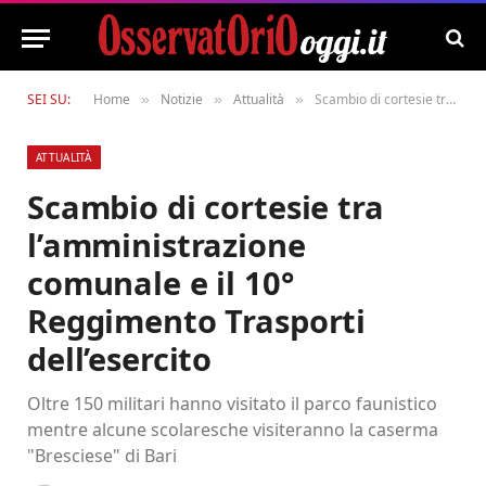
SEI SU:
Home
Notizie
Attualità
Scambio di cortesie tra l’amministrazione comunale e il 10° Reggimento Trasporti dell’esercito
»
»
»
ATTUALITÀ
Scambio di cortesie tra
l’amministrazione
comunale e il 10°
Reggimento Trasporti
dell’esercito
Oltre 150 militari hanno visitato il parco faunistico
mentre alcune scolaresche visiteranno la caserma
"Bresciese" di Bari