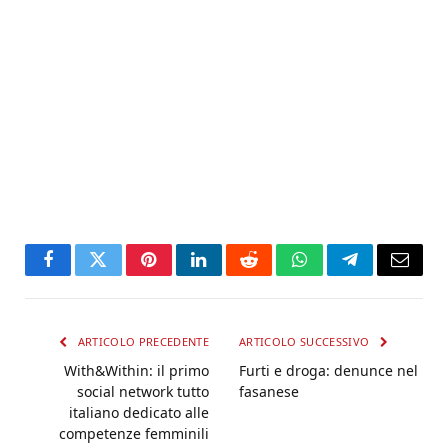
Facebook
Twitter
Pinterest
LinkedIn
Reddit
WhatsApp
Telegram
Email
ARTICOLO PRECEDENTE
ARTICOLO SUCCESSIVO
With&Within: il primo
Furti e droga: denunce nel
social network tutto
fasanese
italiano dedicato alle
competenze femminili