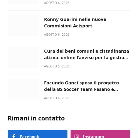
Lupo Timini
AGOSTO 6, 2026
Ronny Guarini nelle nuove
Commisioni Acisport
AGOSTO 6, 2026
Cura dei beni comuni e cittadinanza
attiva: online l’avviso per la gestione
condivisa della Villetta di Laureto
AGOSTO 5, 2026
Facundo Ganci sposa il progetto
della BS Soccer Team Fasano e
ritorna in campo
AGOSTO 6, 2026
Rimani in contatto
Facebook
Instagram