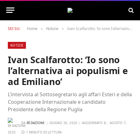
SEI SU:
Home
Notizie
Ivan Scalfarotto: ‘Io sono l’alternativa ai populismi e ad Emiliano’
»
»
NOTIZIE
Ivan Scalfarotto: ‘Io sono
l’alternativa ai populismi e
ad Emiliano’
L’intervista al Sottosegretario agli affari Esteri e della
Cooperazione Internazionale e candidato
Presidente della Regione Puglia
DA
REDAZIONE
GIUGNO 26, 2020
AGGIORNATO IL:
AGOSTO 7,
2025
1 MINUTO DI LETTURA