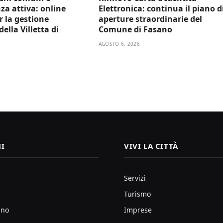
za attiva: online
Elettronica: continua il piano d
er la gestione
aperture straordinarie del
ella Villetta di
Comune di Fasano
AGOSTO 6, 2026
6
I
VIVI LA CITTÀ
Servizi
Turismo
ano
Imprese