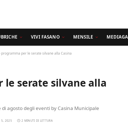
UBRICHE
VIVI FASANO
MENSILE
MEDIAGA
o programma per le serate silvane alla Casina
le serate silvane alla
ne di agosto degli eventi by Casina Municipale
 5, 2025
2 MINUTI DI LETTURA