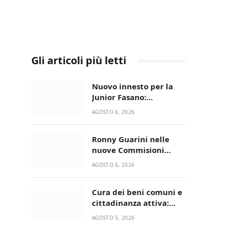
Gli articoli più letti
Nuovo innesto per la
Junior Fasano:
ingaggiato il
AGOSTO 6, 2026
talentuoso Francesco
Lupo Timini
Ronny Guarini nelle
nuove Commisioni
Acisport
AGOSTO 6, 2026
Cura dei beni comuni e
cittadinanza attiva:
online l’avviso per la
AGOSTO 5, 2026
gestione condivisa