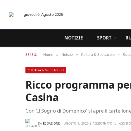
giovedì 6, Agosto 2026
NOTIZIE
SPORT
R
SEI SU:
Home
Notizie
Cultura & Spettacolo
Ricc
»
»
»
CULTURA & SPETTACOLO
Ricco programma per 
Casina
Con 'Il Sogno di Domenico' si apre il cartello
DA
REDAZIONE
AGOSTO 1, 2020
AGGIORNATO IL:
AGOSTO