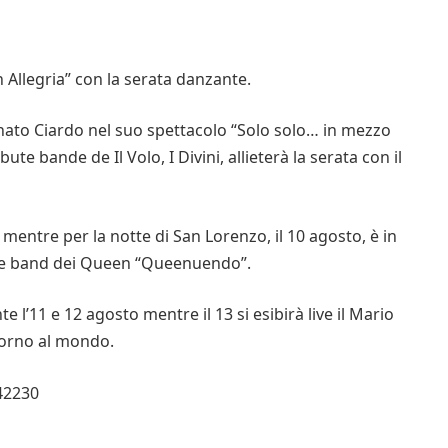
in Allegria” con la serata danzante.
enato Ciardo nel suo spettacolo “Solo solo… in mezzo
ute bande de Il Volo, I Divini, allieterà la serata con il
 mentre per la notte di San Lorenzo, il 10 agosto, è in
ute band dei Queen “Queenuendo”.
 l’11 e 12 agosto mentre il 13 si esibirà live il Mario
torno al mondo.
242230