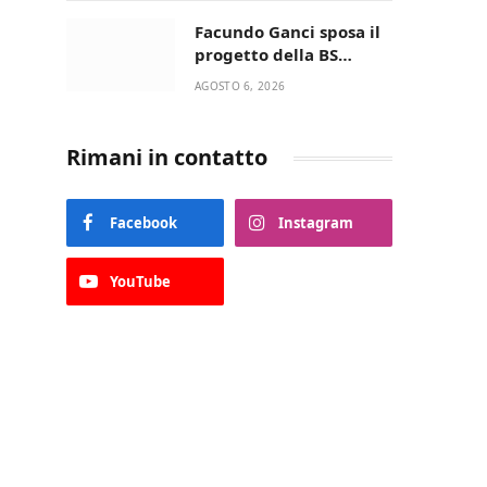
della Villetta di Laureto
Facundo Ganci sposa il
progetto della BS
Soccer Team Fasano e
AGOSTO 6, 2026
ritorna in campo
Rimani in contatto
Facebook
Instagram
YouTube