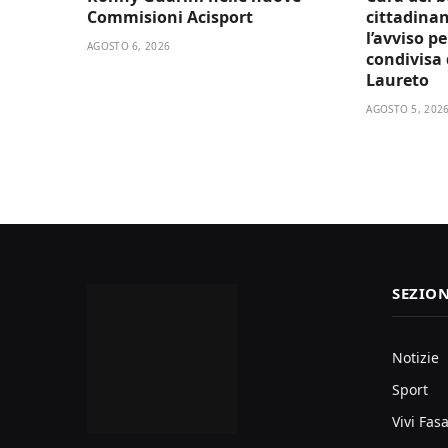
Commisioni Acisport
cittadinan
l’avviso p
AGOSTO 6, 2026
condivisa d
Laureto
AGOSTO 5, 202
SEZION
Notizie
Sport
Vivi Fas