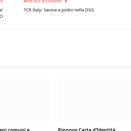
TE
ARTICOLO SUCCESSIVO
a’
TCR Italy: Savoia a podio nella DSG
EO
beni comuni e
Rinnovo Carta d’Identità