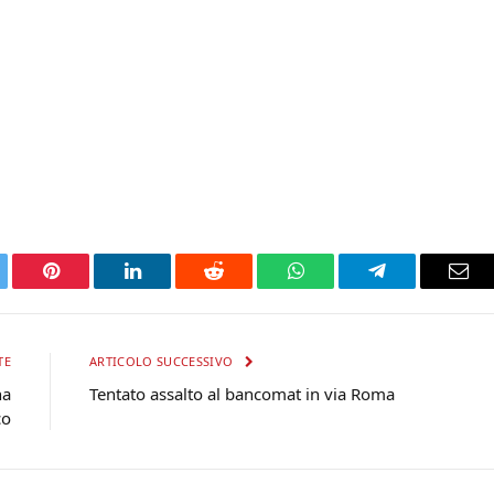
tter
Pinterest
LinkedIn
Reddit
WhatsApp
Telegram
Ema
TE
ARTICOLO SUCCESSIVO
na
Tentato assalto al bancomat in via Roma
co