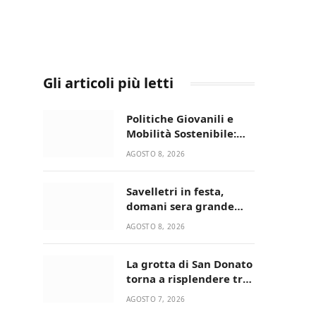
Gli articoli più letti
Politiche Giovanili e
Mobilità Sostenibile:
premiati gli studenti
AGOSTO 8, 2026
universitari del bando
“La strada giusta”
Savelletri in festa,
domani sera grande
spettacolo con Uccio De
AGOSTO 8, 2026
Santis
La grotta di San Donato
torna a risplendere tra
fede, natura e
AGOSTO 7, 2026
devozione