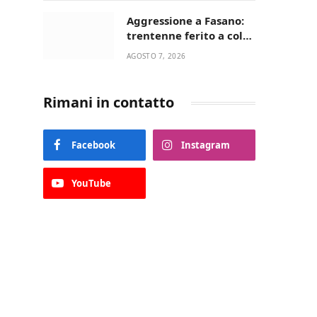
Aggressione a Fasano:
trentenne ferito a colpi
di pistola in casa
AGOSTO 7, 2026
Rimani in contatto
Facebook
Instagram
YouTube