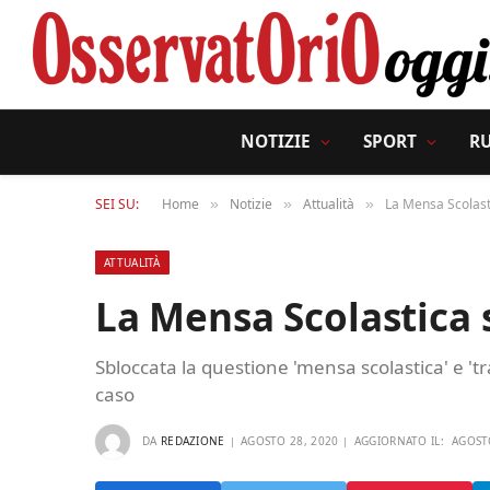
NOTIZIE
SPORT
R
SEI SU:
Home
Notizie
Attualità
La Mensa Scolasti
»
»
»
ATTUALITÀ
La Mensa Scolastica s
Sbloccata la questione 'mensa scolastica' e 'tra
caso
DA
REDAZIONE
AGOSTO 28, 2020
AGGIORNATO IL:
AGOST