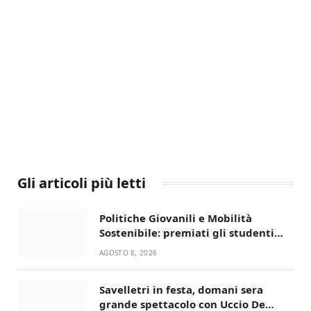
Gli articoli più letti
Politiche Giovanili e Mobilità
Sostenibile: premiati gli studenti
universitari del bando “La strada
AGOSTO 8, 2026
giusta”
Savelletri in festa, domani sera
grande spettacolo con Uccio De