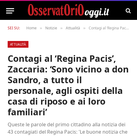
SEI SU:
Home
Notizie
Attualità
Contagi al ‘Regina Pacis’, Zaccaria: ‘Sono vicino a don Sandro, a tutto il personale, agli ospiti della casa di riposo e ai loro familiari’
»
»
»
ATTUALITÀ
Contagi al ‘Regina Pacis’,
Zaccaria: ‘Sono vicino a don
Sandro, a tutto il
personale, agli ospiti della
casa di riposo e ai loro
familiari’
Queste le parole del primo cittadino alla notizia dei
43 contagiati del Regina Pacis: 'Le buone notizia che