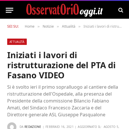
SEI SU:
Home
Notizie
Attualità
Iniziati i lavori di ristrutturazione del PTA di Fasano VIDEO
»
»
»
ATTUALITÀ
Iniziati i lavori di
ristrutturazione del PTA di
Fasano VIDEO
Si è svolto ieri il primo sopralluogo al cantiere della
ristrutturazione dell'Ospedale, alla presenza del
Presidente della commissione Bilancio Fabiano
Amati, del Sindaco Francesco Zaccaria e del
Direttore generale ASL Giuseppe Pasqualone
DA
REDAZIONE
FEBBRAIO 16, 2021
AGGIORNATO IL:
AGOSTO 5,