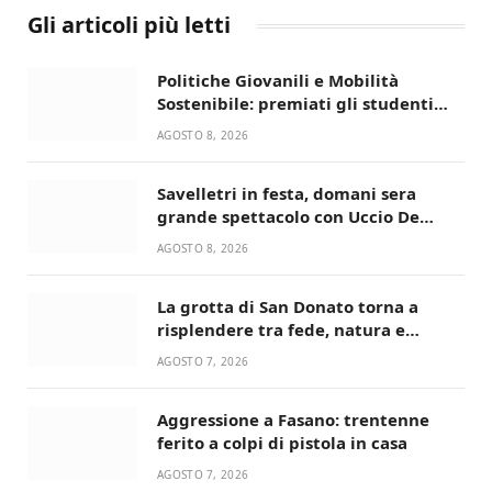
Gli articoli più letti
Politiche Giovanili e Mobilità
Sostenibile: premiati gli studenti
universitari del bando “La strada
AGOSTO 8, 2026
giusta”
Savelletri in festa, domani sera
grande spettacolo con Uccio De
Santis
AGOSTO 8, 2026
La grotta di San Donato torna a
risplendere tra fede, natura e
devozione
AGOSTO 7, 2026
Aggressione a Fasano: trentenne
ferito a colpi di pistola in casa
AGOSTO 7, 2026