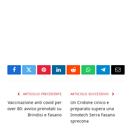
Facebook
Twitter
Pinterest
LinkedIn
Reddit
WhatsApp
Telegram
Email
ARTICOLO PRECEDENTE
ARTICOLO SUCCESSIVO
Vaccinazione anti covid per
Un Crotone cinico e
over 80: avviso prenotati su
preparato supera una
Brindisi e Fasano
Innotech Serra Fasano
sprecona