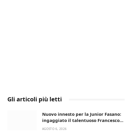
Gli articoli più letti
Nuovo innesto per la Junior Fasano:
ingaggiato il talentuoso Francesco
Lupo Timini
AGOSTO 6, 2026