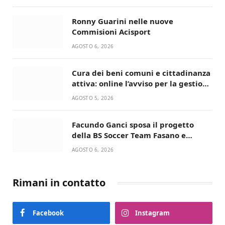
Ronny Guarini nelle nuove
Commisioni Acisport
AGOSTO 6, 2026
Cura dei beni comuni e cittadinanza
attiva: online l’avviso per la gestione
condivisa della Villetta di Laureto
AGOSTO 5, 2026
Facundo Ganci sposa il progetto
della BS Soccer Team Fasano e
ritorna in campo
AGOSTO 6, 2026
Rimani in contatto
Facebook
Instagram