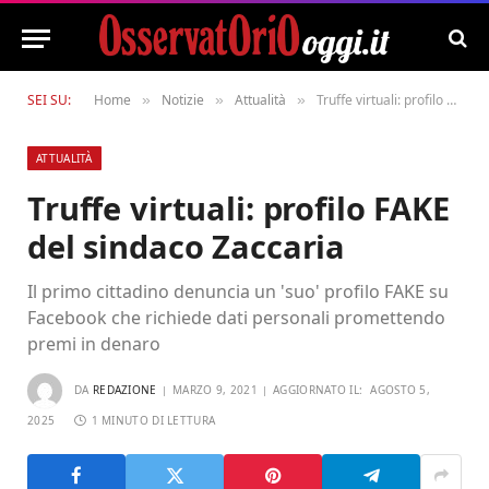
SEI SU:
Home
Notizie
Attualità
Truffe virtuali: profilo FAKE del sindaco Zaccaria
»
»
»
ATTUALITÀ
Truffe virtuali: profilo FAKE
del sindaco Zaccaria
Il primo cittadino denuncia un 'suo' profilo FAKE su
Facebook che richiede dati personali promettendo
premi in denaro
DA
REDAZIONE
MARZO 9, 2021
AGGIORNATO IL:
AGOSTO 5,
2025
1 MINUTO DI LETTURA