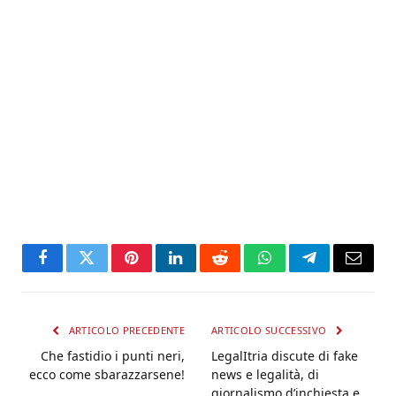
Facebook
Twitter
Pinterest
LinkedIn
Reddit
WhatsApp
Telegram
Email
ARTICOLO PRECEDENTE
ARTICOLO SUCCESSIVO
Che fastidio i punti neri,
LegalItria discute di fake
ecco come sbarazzarsene!
news e legalità, di
giornalismo d’inchiesta e