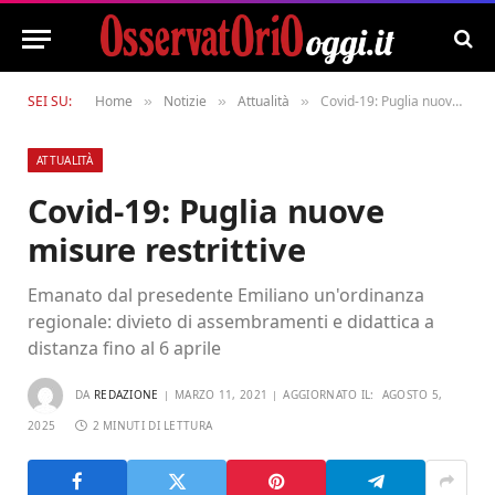
SEI SU:
Home
Notizie
Attualità
Covid-19: Puglia nuove misure restrittive
»
»
»
ATTUALITÀ
Covid-19: Puglia nuove
misure restrittive
Emanato dal presedente Emiliano un'ordinanza
regionale: divieto di assembramenti e didattica a
distanza fino al 6 aprile
DA
REDAZIONE
MARZO 11, 2021
AGGIORNATO IL:
AGOSTO 5,
2025
2 MINUTI DI LETTURA