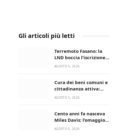
Gli articoli più letti
Terremoto Fasano: la
LND boccia l’iscrizione,
biancazzurri fuori dalla
AGOSTO 5, 2026
Serie D
Cura dei beni comuni e
cittadinanza attiva:
online l’avviso per la
AGOSTO 5, 2026
gestione condivisa
della Villetta di Laureto
Cento anni fa nasceva
Miles Davis: l’omaggio
di Bari in Jazz al
AGOSTO 5, 2026
Minareto