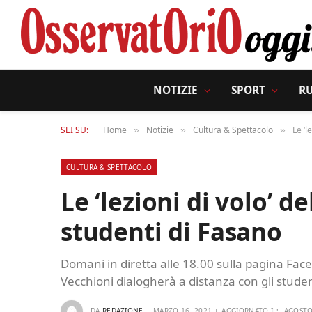
NOTIZIE
SPORT
R
SEI SU:
Home
Notizie
Cultura & Spettacolo
Le ‘l
»
»
»
CULTURA & SPETTACOLO
Le ‘lezioni di volo’ de
studenti di Fasano
Domani in diretta alle 18.00 sulla pagina Faceb
Vecchioni dialogherà a distanza con gli studen
DA
REDAZIONE
MARZO 16, 2021
AGGIORNATO IL:
AGOSTO