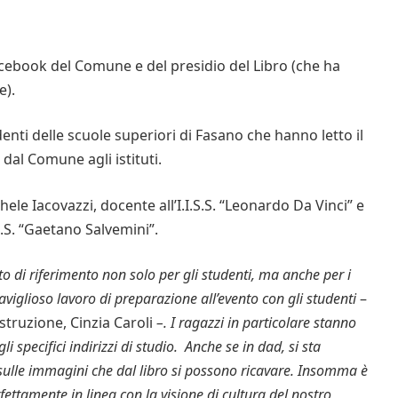
acebook del Comune e del presidio del Libro (che ha
e).
enti delle scuole superiori di Fasano che hanno letto il
 dal Comune agli istituti.
hele Iacovazzi, docente all’I.I.S.S. “Leonardo Da Vinci” e
S.S. “Gaetano Salvemini”.
o di riferimento non solo per gli studenti, ma anche per i
aviglioso lavoro di preparazione all’evento con gli studenti
–
Istruzione, Cinzia Caroli
–. I ragazzi in particolare stanno
 specifici indirizzi di studio. Anche se in dad, si sta
, sulle immagini che dal libro si possono ricavare. Insomma è
fettamente in linea con la visione di cultura del nostro