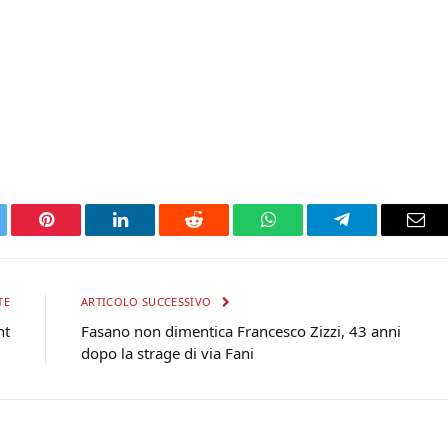
tter
Pinterest
LinkedIn
Reddit
WhatsApp
Telegram
Ema
TE
ARTICOLO SUCCESSIVO
nt
Fasano non dimentica Francesco Zizzi, 43 anni
dopo la strage di via Fani