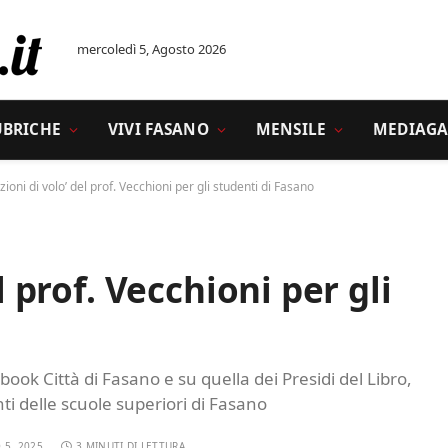
mercoledì 5, Agosto 2026
UBRICHE
VIVI FASANO
MENSILE
MEDIAGA
ezioni di volo’ del prof. Vecchioni per gli studenti di Fasano
l prof. Vecchioni per gli
ook Città di Fasano e su quella dei Presidi del Libro,
ti delle scuole superiori di Fasano
 5, 2025
3 MINUTI DI LETTURA