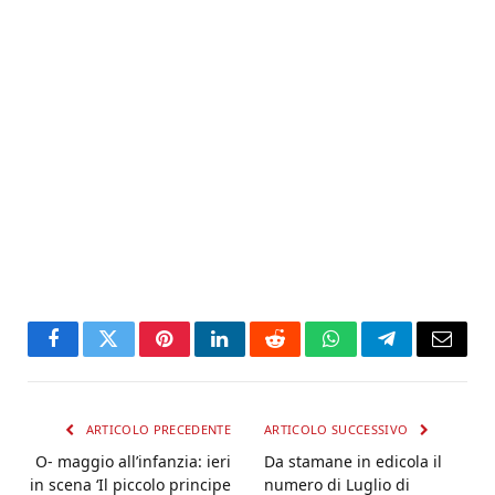
Facebook
Twitter
Pinterest
LinkedIn
Reddit
WhatsApp
Telegram
Email
ARTICOLO PRECEDENTE
ARTICOLO SUCCESSIVO
O- maggio all’infanzia: ieri
Da stamane in edicola il
in scena ‘Il piccolo principe
numero di Luglio di