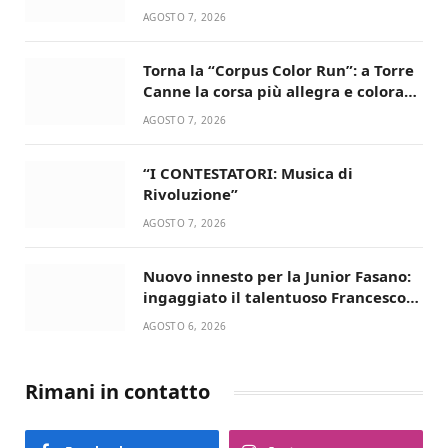
AGOSTO 7, 2026
Torna la “Corpus Color Run”: a Torre
Canne la corsa più allegra e colorata
dell’estate!
AGOSTO 7, 2026
“I CONTESTATORI: Musica di
Rivoluzione”
AGOSTO 7, 2026
Nuovo innesto per la Junior Fasano:
ingaggiato il talentuoso Francesco
Lupo Timini
AGOSTO 6, 2026
Rimani in contatto