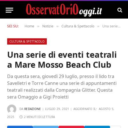
SEI SU:
Home
Notizie
Cultura & Spettacolo
Una serie di eventi teatrali a Mare Mosso Beach Club
»
»
»
CULTURA & SPETTACOLO
Una serie di eventi teatrali
a Mare Mosso Beach Club
Da questa sera, giovedì 29 luglio, presso il lido tra
Savelletri e Torre Canne una serie di appuntamenti
teatrali realizzati dalla Compagnia Glitter. Questa
sera Omaggio a Gigi Proietti
DA
REDAZIONE
LUGLIO 29, 2021
AGGIORNATO IL:
AGOSTO 5,
2025
2 MINUTI DI LETTURA