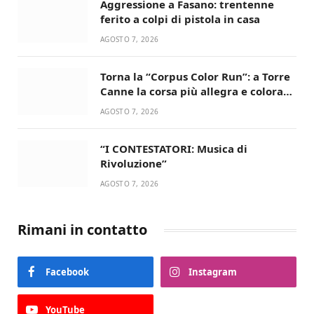
Aggressione a Fasano: trentenne
ferito a colpi di pistola in casa
AGOSTO 7, 2026
Torna la “Corpus Color Run”: a Torre
Canne la corsa più allegra e colorata
dell’estate!
AGOSTO 7, 2026
“I CONTESTATORI: Musica di
Rivoluzione”
AGOSTO 7, 2026
Rimani in contatto
Facebook
Instagram
YouTube