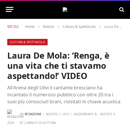
SEI SU:
Home
Notizie
Cultura & Spettacolo
Laura De Mola: ‘Renga, è una vita che ti stavamo aspettando!’ VIDEO
»
»
»
CULTURA & SPETTACOLO
Laura De Mola: ‘Renga, è
una vita che ti stavamo
aspettando!’ VIDEO
All'Arena degli Ulivi il cantante bresciano ha
incantato il numeroso pubblico con oltre 20 tra i
suoi più conosciuti brani, rivisitati in chiave acustica
DA
REDAZIONE
AGOSTO 1, 2021
AGGIORNATO IL:
AGOSTO 5,
2025
2 MINUTI DI LETTURA