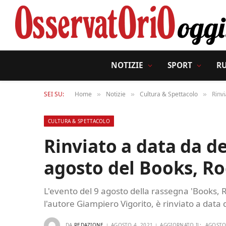
NOTIZIE
SPORT
R
SEI SU:
Home
Notizie
Cultura & Spettacolo
Rinvi
»
»
»
CULTURA & SPETTACOLO
Rinviato a data da de
agosto del Books, R
L'evento del 9 agosto della rassegna 'Books, 
l'autore Giampiero Vigorito, è rinviato a data 
DA
REDAZIONE
AGOSTO 4, 2021
AGGIORNATO IL:
AGOSTO