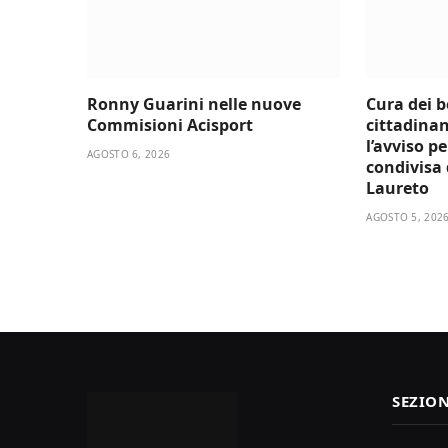
Ronny Guarini nelle nuove
Cura dei 
Commisioni Acisport
cittadinan
l’avviso p
AGOSTO 6, 2026
condivisa d
Laureto
AGOSTO 5, 202
SEZION