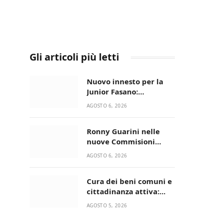
Gli articoli più letti
Nuovo innesto per la
Junior Fasano:
ingaggiato il
AGOSTO 6, 2026
talentuoso Francesco
Lupo Timini
Ronny Guarini nelle
nuove Commisioni
Acisport
AGOSTO 6, 2026
Cura dei beni comuni e
cittadinanza attiva:
online l’avviso per la
AGOSTO 5, 2026
gestione condivisa