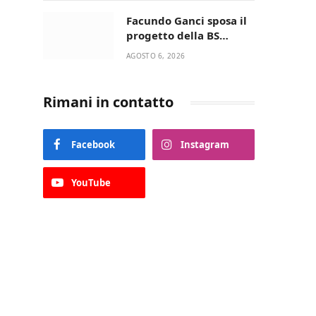
della Villetta di Laureto
Facundo Ganci sposa il
progetto della BS
Soccer Team Fasano e
AGOSTO 6, 2026
ritorna in campo
Rimani in contatto
Facebook
Instagram
YouTube