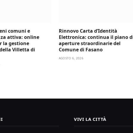
beni comuni e
Rinnovo Carta d’Identità
za attiva: online
Elettronica: continua il piano d
er la gestione
aperture straordinarie del
ella Villetta di
Comune di Fasano
AGOSTO 6, 2026
6
I
VIVI LA CITTÀ