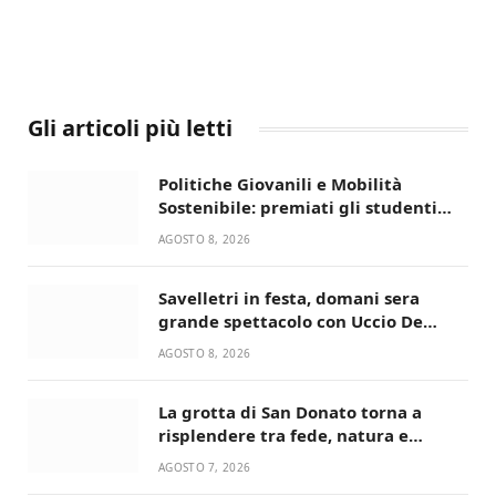
Gli articoli più letti
Politiche Giovanili e Mobilità
Sostenibile: premiati gli studenti
universitari del bando “La strada
AGOSTO 8, 2026
giusta”
Savelletri in festa, domani sera
grande spettacolo con Uccio De
Santis
AGOSTO 8, 2026
La grotta di San Donato torna a
risplendere tra fede, natura e
devozione
AGOSTO 7, 2026