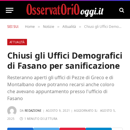
SEI SU:
Home
Notizie
Attualità
Chiusi gli Uffici Demografici di Fasano per sanificazione
»
»
»
ATTUALITÀ
Chiusi gli Uffici Demografici
di Fasano per sanificazione
Resteranno aperti gli uffici di Pezze di Greco e di
Montalbano dove potranno recarsi anche coloro
che avevano appuntamento presso l'ufficio di
Fasano
DA
REDAZIONE
AGOSTO 9, 2021
AGGIORNATO IL:
AGOSTO 5,
2025
1 MINUTO DI LETTURA