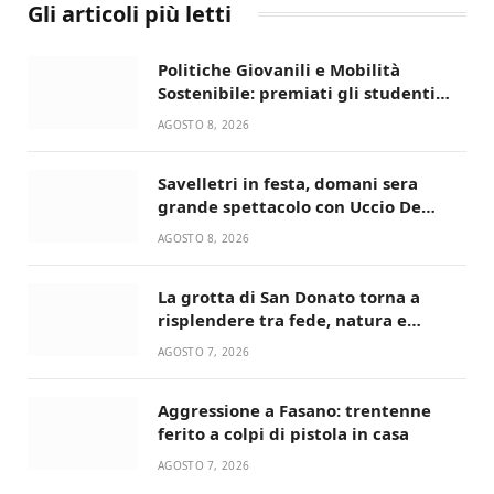
Gli articoli più letti
Politiche Giovanili e Mobilità
Sostenibile: premiati gli studenti
universitari del bando “La strada
AGOSTO 8, 2026
giusta”
Savelletri in festa, domani sera
grande spettacolo con Uccio De
Santis
AGOSTO 8, 2026
La grotta di San Donato torna a
risplendere tra fede, natura e
devozione
AGOSTO 7, 2026
Aggressione a Fasano: trentenne
ferito a colpi di pistola in casa
AGOSTO 7, 2026