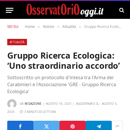
SEI SU:
Home
Notizie
Attualità
Gruppo Ricerca Ecologica: ‘Uno straordinario accordo’
»
»
»
ATTUALITÀ
Gruppo Ricerca Ecologica:
‘Uno straordinario accordo’
Sottoscritto un protocollo d'intesa tra l'Arma dei
Carabinieri e l'Associazione 'GRE - Gruppo Ricerca
Ecologica'
DA
REDAZIONE
AGOSTO 10, 2021
AGGIORNATO IL:
AGOSTO 5,
2025
3 MINUTI DI LETTURA