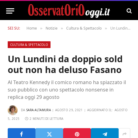
SEI SU:
Home
Notizie
Cultura & Spettacolo
Un Lundini da doppio sold out non ha deluso Fasano
»
»
»
CULTURA & SPETTACOLO
Un Lundini da doppio sold
out non ha deluso Fasano
Al Teatro Kennedy il comico romano ha spiazzato il
suo pubblico con uno spettacolo nonsense in
replica oggi 29 agosto
DA
SARA ALTAMURA
AGOSTO 29, 2021
AGGIORNATO IL:
AGOSTO
5, 2025
2 MINUTI DI LETTURA