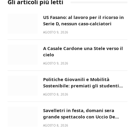
Gli articoli più letti
US Fasano: al lavoro per il ricorso in
Serie D, nessun caso-calciatori
AGOSTO 9, 2026
A Casale Cardone una Stele verso il
cielo
AGOSTO 9, 2026
Politiche Giovanili e Mobilità
Sostenibile: premiati gli studenti
universitari del bando “La strada
AGOSTO 8, 2026
giusta”
Savelletri in festa, domani sera
grande spettacolo con Uccio De
Santis
AGOSTO 8, 2026