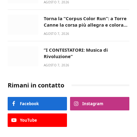
AGOSTO 7, 2026
Torna la “Corpus Color Run”: a Torre
Canne la corsa più allegra e colorata
dell’estate!
AGOSTO 7, 2026
“I CONTESTATORI: Musica di
Rivoluzione”
AGOSTO 7, 2026
Rimani in contatto
Facebook
Instagram
YouTube