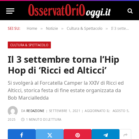
SEI SU:
Home
Notizie
Cultura & Spettacolo
Il 3 settembre torna l’Hip Hop di ‘Ricci ed Alticci’
»
»
»
CULTURA & SPETTACOLO
Il 3 settembre torna l’Hip
Hop di ‘Ricci ed Alticci’
Si svolgerà al Forcatella Camper la XXIV di Ricci ed
Alticci, storica festa di fine estate organizzata da
Bob Marcialledda
DA
REDAZIONE
SETTEMBRE 1, 2021
AGGIORNATO IL:
AGOSTO 5,
2025
1 MINUTO DI LETTURA