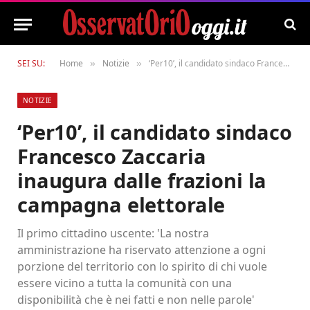
SEI SU:
Home
Notizie
‘Per10’, il candidato sindaco Francesco Zaccaria inaugura dalle frazioni la campagna elettorale
»
»
NOTIZIE
‘Per10’, il candidato sindaco
Francesco Zaccaria
inaugura dalle frazioni la
campagna elettorale
Il primo cittadino uscente: 'La nostra
amministrazione ha riservato attenzione a ogni
porzione del territorio con lo spirito di chi vuole
essere vicino a tutta la comunità con una
disponibilità che è nei fatti e non nelle parole'