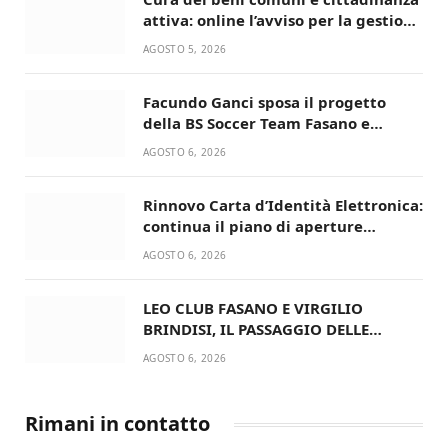
attiva: online l’avviso per la gestione
condivisa della Villetta di Laureto
AGOSTO 5, 2026
Facundo Ganci sposa il progetto
della BS Soccer Team Fasano e
ritorna in campo
AGOSTO 6, 2026
Rinnovo Carta d’Identità Elettronica:
continua il piano di aperture
straordinarie del Comune di Fasano
AGOSTO 6, 2026
LEO CLUB FASANO E VIRGILIO
BRINDISI, IL PASSAGGIO DELLE
CONSEGNE RINNOVA UN’AMICIZIA
AGOSTO 6, 2026
STORICA
Rimani in contatto