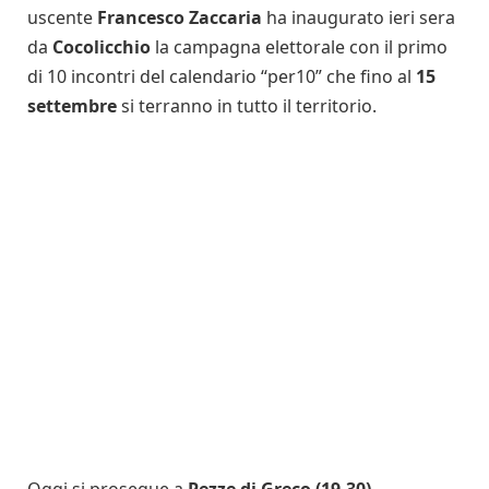
uscente
Francesco Zaccaria
ha inaugurato ieri sera
da
Cocolicchio
la campagna elettorale con il primo
di 10 incontri del calendario “per10” che fino al
15
settembre
si terranno in tutto il territorio.
Oggi si prosegue a
Pezze di Greco (19.30)
.