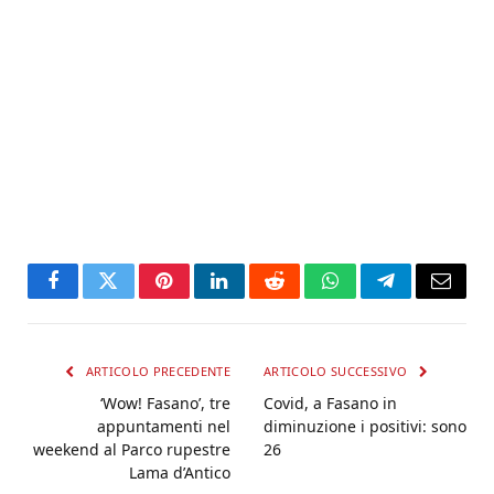
Facebook
Twitter
Pinterest
LinkedIn
Reddit
WhatsApp
Telegram
Email
ARTICOLO PRECEDENTE
ARTICOLO SUCCESSIVO
‘Wow! Fasano’, tre
Covid, a Fasano in
appuntamenti nel
diminuzione i positivi: sono
weekend al Parco rupestre
26
Lama d’Antico