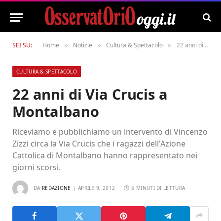
SEI SU:
Home
Notizie
Cultura & Spettacolo
22 anni di Via Crucis a Montalbano
»
»
»
CULTURA & SPETTACOLO
22 anni di Via Crucis a
Montalbano
Riceviamo e pubblichiamo un intervento di Vincenzo
Zizzi circa la Via Crucis che i ragazzi dell'Azione
Cattolica di Montalbano hanno rappresentato nei
giorni scorsi.
DA
REDAZIONE
APRILE 9, 2012
5 MINUTI DI LETTURA