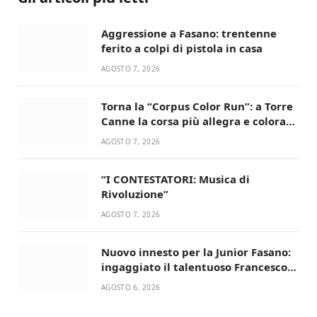
Aggressione a Fasano: trentenne
ferito a colpi di pistola in casa
AGOSTO 7, 2026
Torna la “Corpus Color Run”: a Torre
Canne la corsa più allegra e colorata
dell’estate!
AGOSTO 7, 2026
“I CONTESTATORI: Musica di
Rivoluzione”
AGOSTO 7, 2026
Nuovo innesto per la Junior Fasano:
ingaggiato il talentuoso Francesco
Lupo Timini
AGOSTO 6, 2026