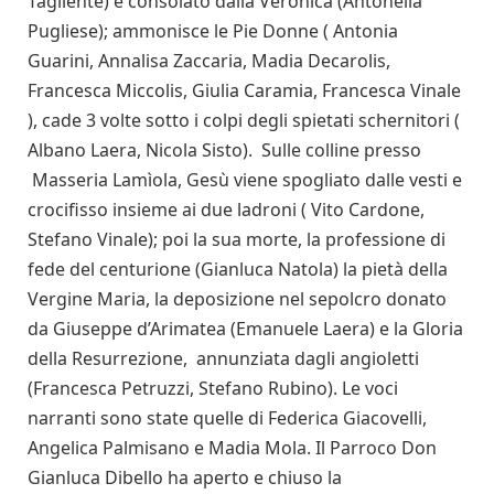
Tagliente) e consolato dalla Veronica (Antonella
Pugliese); ammonisce le Pie Donne ( Antonia
Guarini, Annalisa Zaccaria, Madia Decarolis,
Francesca Miccolis, Giulia Caramia, Francesca Vinale
), cade 3 volte sotto i colpi degli spietati schernitori (
Albano Laera, Nicola Sisto). Sulle colline presso
Masseria Lamìola, Gesù viene spogliato dalle vesti e
crocifisso insieme ai due ladroni ( Vito Cardone,
Stefano Vinale); poi la sua morte, la professione di
fede del centurione (Gianluca Natola) la pietà della
Vergine Maria, la deposizione nel sepolcro donato
da Giuseppe d’Arimatea (Emanuele Laera) e la Gloria
della Resurrezione, annunziata dagli angioletti
(Francesca Petruzzi, Stefano Rubino). Le voci
narranti sono state quelle di Federica Giacovelli,
Angelica Palmisano e Madia Mola. Il Parroco Don
Gianluca Dibello ha aperto e chiuso la