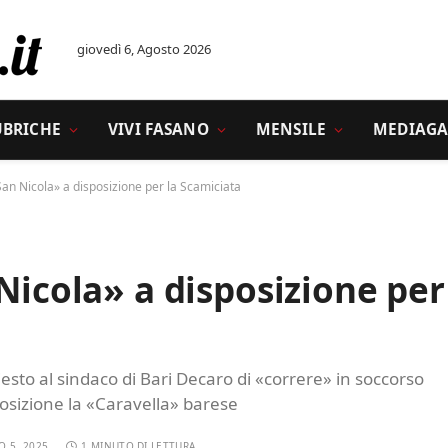
giovedì 6, Agosto 2026
UBRICHE
VIVI FASANO
MENSILE
MEDIAGA
San Nicola» a disposizione per la Scamiciata
Nicola» a disposizione per
iesto al sindaco di Bari Decaro di «correre» in soccorso
osizione la «Caravella» barese
O 5, 2025
1 MINUTO DI LETTURA