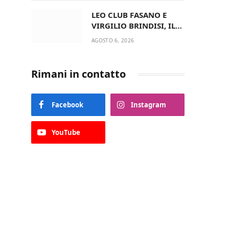
del Comune di Fasano
LEO CLUB FASANO E
VIRGILIO BRINDISI, IL
PASSAGGIO DELLE
AGOSTO 6, 2026
CONSEGNE RINNOVA
UN’AMICIZIA STORICA
Rimani in contatto
Facebook
Instagram
YouTube