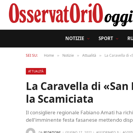
NOTIZIE
SPORT
R
SEI SU:
Home
Notizie
Attualità
La Caravella di «
»
»
»
ATTUALITÀ
La Caravella di «San 
la Scamiciata
Il consigliere regionale Fabiano Amati ha rich
dell'imminente festa fasanese mettendo disp
DA
REDAZIONE
GIUGNO 17, 2022
AGGIORNATO IL:
AGOST