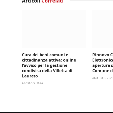
Articoli
Correlati
Cura dei beni comuni e
Rinnovo C
cittadinanza attiva: online
Elettronic
l’avviso per la gestione
aperture s
condivisa della Villetta di
Comune d
Laureto
AGOSTO 6, 202
AGOSTO 5, 2026