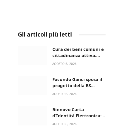
Gli articoli più letti
Cura dei beni comuni e
cittadinanza attiva:
online l’avviso per la
AGOSTO 5, 2026
gestione condivisa
della Villetta di Laureto
Facundo Ganci sposa il
progetto della BS
Soccer Team Fasano e
AGOSTO 6, 2026
ritorna in campo
Rinnovo Carta
d’Identità Elettronica:
continua il piano di
AGOSTO 6, 2026
aperture straordinarie