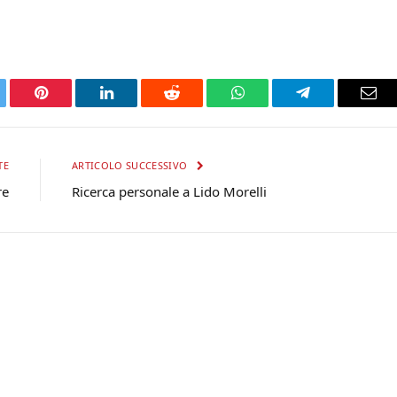
tter
Pinterest
LinkedIn
Reddit
WhatsApp
Telegram
Ema
TE
ARTICOLO SUCCESSIVO
re
Ricerca personale a Lido Morelli