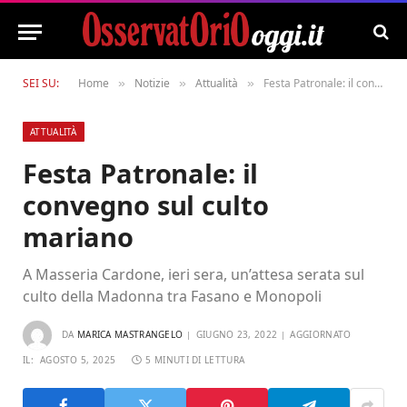
SEI SU:
Home
Notizie
Attualità
Festa Patronale: il convegno sul culto mariano
»
»
»
ATTUALITÀ
Festa Patronale: il
convegno sul culto
mariano
A Masseria Cardone, ieri sera, un’attesa serata sul
culto della Madonna tra Fasano e Monopoli
DA
MARICA MASTRANGELO
GIUGNO 23, 2022
AGGIORNATO
IL:
AGOSTO 5, 2025
5 MINUTI DI LETTURA