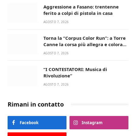
Aggressione a Fasano: trentenne
ferito a colpi di pistola in casa
AGOSTO 7, 2026
Torna la “Corpus Color Run”: a Torre
Canne la corsa più allegra e colorata
dell’estate!
AGOSTO 7, 2026
“I CONTESTATORI: Musica di
Rivoluzione”
AGOSTO 7, 2026
Rimani in contatto
Facebook
Instagram