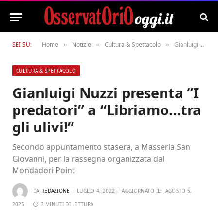
SEI SU:
Home
Notizie
Cultura & Spettacolo
Gianluigi Nuzzi presenta “I predatori” a “Libriamo…tra gli ulivi!”
»
»
»
CULTURA & SPETTACOLO
Gianluigi Nuzzi presenta “I
predatori” a “Libriamo…tra
gli ulivi!”
Secondo appuntamento stasera, a Masseria San
Giovanni, per la rassegna organizzata dal
Mondadori Point
DA
REDAZIONE
LUGLIO 4, 2022
AGGIORNATO IL:
AGOSTO 5,
2025
3 MINUTI DI LETTURA