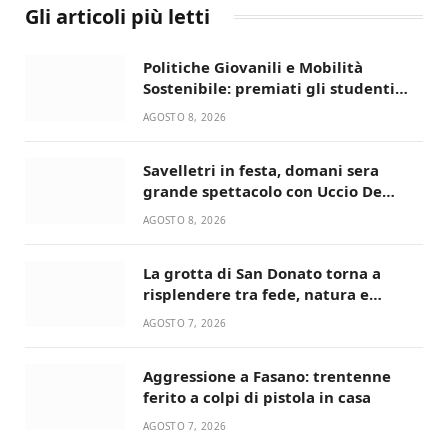
Gli articoli più letti
Politiche Giovanili e Mobilità
Sostenibile: premiati gli studenti
universitari del bando “La strada
AGOSTO 8, 2026
giusta”
Savelletri in festa, domani sera
grande spettacolo con Uccio De
Santis
AGOSTO 8, 2026
La grotta di San Donato torna a
risplendere tra fede, natura e
devozione
AGOSTO 7, 2026
Aggressione a Fasano: trentenne
ferito a colpi di pistola in casa
AGOSTO 7, 2026