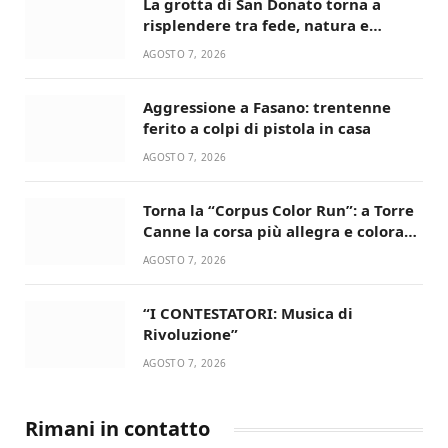
La grotta di San Donato torna a
risplendere tra fede, natura e
devozione
AGOSTO 7, 2026
Aggressione a Fasano: trentenne
ferito a colpi di pistola in casa
AGOSTO 7, 2026
Torna la “Corpus Color Run”: a Torre
Canne la corsa più allegra e colorata
dell’estate!
AGOSTO 7, 2026
“I CONTESTATORI: Musica di
Rivoluzione”
AGOSTO 7, 2026
Rimani in contatto