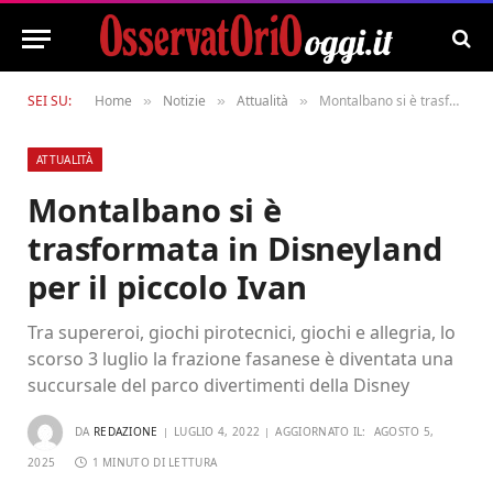
SEI SU:
Home
Notizie
Attualità
Montalbano si è trasformata in Disneyland per il piccolo Ivan
»
»
»
ATTUALITÀ
Montalbano si è
trasformata in Disneyland
per il piccolo Ivan
Tra supereroi, giochi pirotecnici, giochi e allegria, lo
scorso 3 luglio la frazione fasanese è diventata una
succursale del parco divertimenti della Disney
DA
REDAZIONE
LUGLIO 4, 2022
AGGIORNATO IL:
AGOSTO 5,
2025
1 MINUTO DI LETTURA