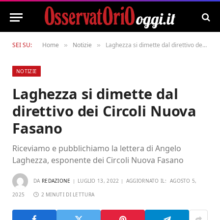
SEI SU:
Home
Notizie
Laghezza si dimette dal direttivo dei Circoli Nuova Fasano
»
»
NOTIZIE
Laghezza si dimette dal
direttivo dei Circoli Nuova
Fasano
Riceviamo e pubblichiamo la lettera di Angelo
Laghezza, esponente dei Circoli Nuova Fasano
DA
REDAZIONE
LUGLIO 13, 2022
AGGIORNATO IL:
AGOSTO 5,
2025
2 MINUTI DI LETTURA