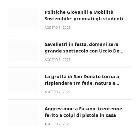
Politiche Giovanili e Mobilità
Sostenibile: premiati gli studenti
universitari del bando “La strada
AGOSTO 8, 2026
giusta”
Savelletri in festa, domani sera
grande spettacolo con Uccio De
Santis
AGOSTO 8, 2026
La grotta di San Donato torna a
risplendere tra fede, natura e
devozione
AGOSTO 7, 2026
Aggressione a Fasano: trentenne
ferito a colpi di pistola in casa
AGOSTO 7, 2026