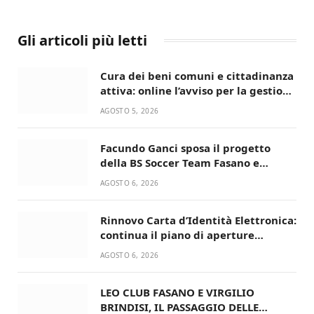
Gli articoli più letti
Cura dei beni comuni e cittadinanza
attiva: online l’avviso per la gestione
condivisa della Villetta di Laureto
AGOSTO 5, 2026
Facundo Ganci sposa il progetto
della BS Soccer Team Fasano e
ritorna in campo
AGOSTO 6, 2026
Rinnovo Carta d’Identità Elettronica:
continua il piano di aperture
straordinarie del Comune di Fasano
AGOSTO 6, 2026
LEO CLUB FASANO E VIRGILIO
BRINDISI, IL PASSAGGIO DELLE