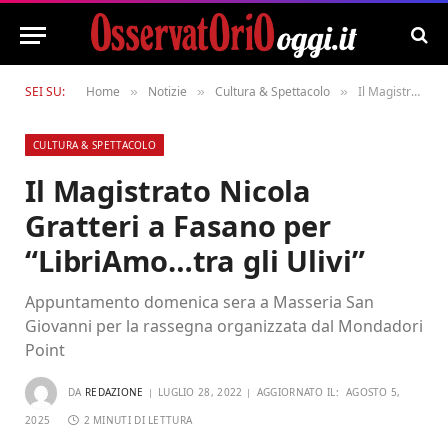
SEI SU:
Home
Notizie
Cultura & Spettacolo
Il Magistrato Nicola Gratteri a Fasano per “LibriAmo…tra gli Ulivi”
»
»
»
CULTURA & SPETTACOLO
Il Magistrato Nicola
Gratteri a Fasano per
“LibriAmo…tra gli Ulivi”
Appuntamento domenica sera a Masseria San
Giovanni per la rassegna organizzata dal Mondadori
Point
DA
REDAZIONE
LUGLIO 28, 2022
AGGIORNATO IL:
AGOSTO 5,
2025
2 MINUTI DI LETTURA