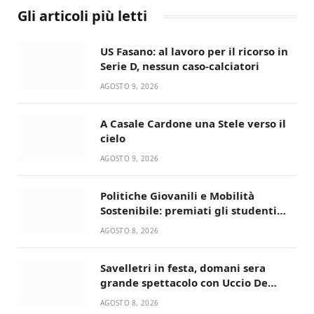
Gli articoli più letti
US Fasano: al lavoro per il ricorso in
Serie D, nessun caso-calciatori
AGOSTO 9, 2026
A Casale Cardone una Stele verso il
cielo
AGOSTO 9, 2026
Politiche Giovanili e Mobilità
Sostenibile: premiati gli studenti
universitari del bando “La strada
AGOSTO 8, 2026
giusta”
Savelletri in festa, domani sera
grande spettacolo con Uccio De
Santis
AGOSTO 8, 2026