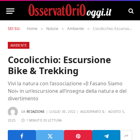
SEI SU:
Home
Notizie
Ambiente
Cocolicchio: Escursione Bike & Trekking
»
»
»
AMBIENTE
Cocolicchio: Escursione
Bike & Trekking
Vivi la natura con l’associazione «Il Fasano Siamo
Noi» in un’escursione all’insegna della natura e del
divertimento
DA
REDAZIONE
LUGLIO 30, 2022
AGGIORNATO IL:
AGOSTO 5,
2025
1 MINUTO DI LETTURA