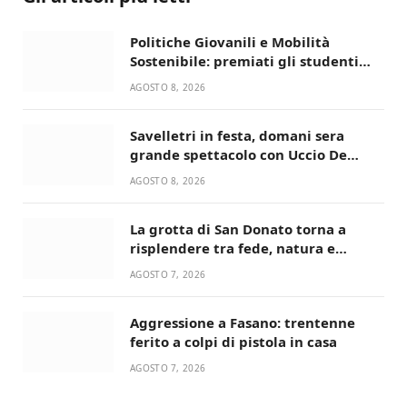
Politiche Giovanili e Mobilità
Sostenibile: premiati gli studenti
universitari del bando “La strada
AGOSTO 8, 2026
giusta”
Savelletri in festa, domani sera
grande spettacolo con Uccio De
Santis
AGOSTO 8, 2026
La grotta di San Donato torna a
risplendere tra fede, natura e
devozione
AGOSTO 7, 2026
Aggressione a Fasano: trentenne
ferito a colpi di pistola in casa
AGOSTO 7, 2026