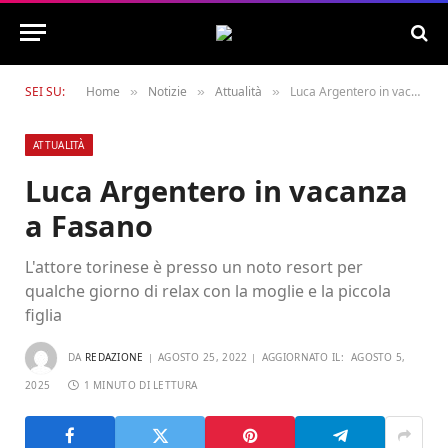
SEI SU:
Home
Notizie
Attualità
Luca Argentero in vacanza a Fasano
»
»
»
ATTUALITÀ
Luca Argentero in vacanza
a Fasano
L'attore torinese è presso un noto resort per
qualche giorno di relax con la moglie e la piccola
figlia
DA
REDAZIONE
AGOSTO 25, 2022
AGGIORNATO IL:
AGOSTO 5,
2025
1 MINUTO DI LETTURA