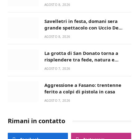
universitari del bando “La strada
AGOSTO 8, 2026
giusta”
Savelletri in festa, domani sera
grande spettacolo con Uccio De
Santis
AGOSTO 8, 2026
La grotta di San Donato torna a
risplendere tra fede, natura e
devozione
AGOSTO 7, 2026
Aggressione a Fasano: trentenne
ferito a colpi di pistola in casa
AGOSTO 7, 2026
Rimani in contatto