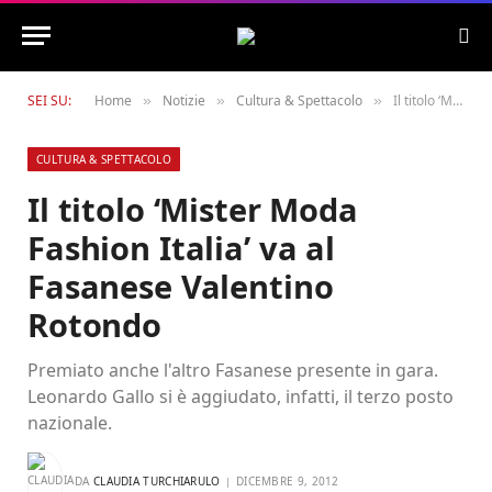
SEI SU:
Home
Notizie
Cultura & Spettacolo
Il titolo ‘Mister Moda Fashion Italia’ va al Fasanese Valentino Rotondo
»
»
»
CULTURA & SPETTACOLO
Il titolo ‘Mister Moda
Fashion Italia’ va al
Fasanese Valentino
Rotondo
Premiato anche l'altro Fasanese presente in gara.
Leonardo Gallo si è aggiudato, infatti, il terzo posto
nazionale.
DA
CLAUDIA TURCHIARULO
DICEMBRE 9, 2012