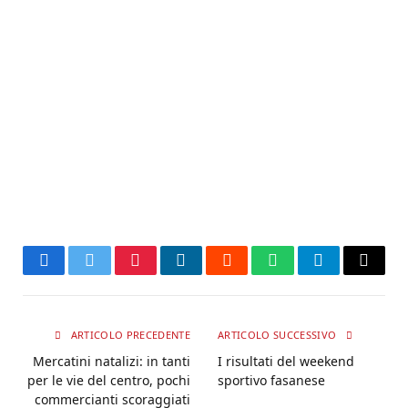
Facebook
Twitter
Pinterest
LinkedIn
Reddit
WhatsApp
Telegram
Email
ARTICOLO PRECEDENTE
ARTICOLO SUCCESSIVO
Mercatini natalizi: in tanti
I risultati del weekend
per le vie del centro, pochi
sportivo fasanese
commercianti scoraggiati