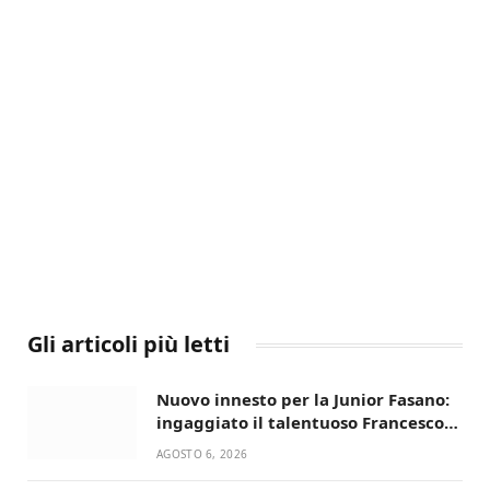
Gli articoli più letti
Nuovo innesto per la Junior Fasano:
ingaggiato il talentuoso Francesco
Lupo Timini
AGOSTO 6, 2026