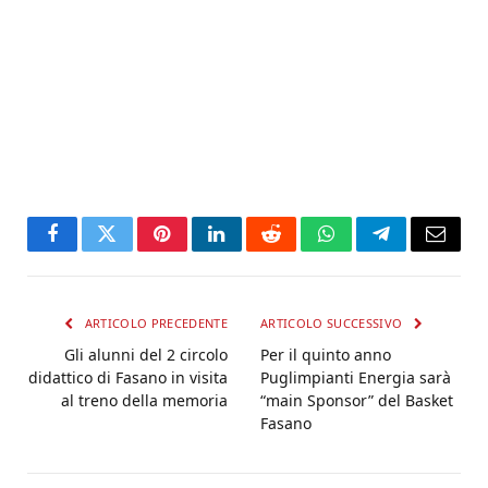
Facebook
Twitter
Pinterest
LinkedIn
Reddit
WhatsApp
Telegram
Email
ARTICOLO PRECEDENTE
ARTICOLO SUCCESSIVO
Gli alunni del 2 circolo
Per il quinto anno
didattico di Fasano in visita
Puglimpianti Energia sarà
al treno della memoria
“main Sponsor” del Basket
Fasano