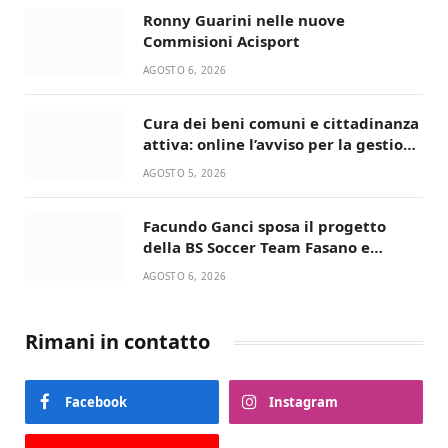
Ronny Guarini nelle nuove
Commisioni Acisport
AGOSTO 6, 2026
Cura dei beni comuni e cittadinanza
attiva: online l’avviso per la gestione
condivisa della Villetta di Laureto
AGOSTO 5, 2026
Facundo Ganci sposa il progetto
della BS Soccer Team Fasano e
ritorna in campo
AGOSTO 6, 2026
Rimani in contatto
Facebook
Instagram