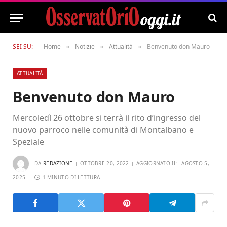
SEI SU:
Home
Notizie
Attualità
Benvenuto don Mauro
»
»
»
ATTUALITÀ
Benvenuto don Mauro
Mercoledì 26 ottobre si terrà il rito d’ingresso del
nuovo parroco nelle comunità di Montalbano e
Speziale
DA
REDAZIONE
OTTOBRE 20, 2022
AGGIORNATO IL:
AGOSTO 5,
2025
1 MINUTO DI LETTURA