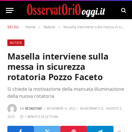
SEI SU:
Home
Notizie
Masella interviene sulla messa in sicurezza rotatoria Pozzo Faceto
»
»
NOTIZIE
Masella interviene sulla
messa in sicurezza
rotatoria Pozzo Faceto
Si chiede la motivazione della mancata illuminazione
della nuova rotatoria
DA
REDAZIONE
NOVEMBRE 4, 2022
AGGIORNATO IL:
AGOSTO 5,
2025
1 MINUTO DI LETTURA