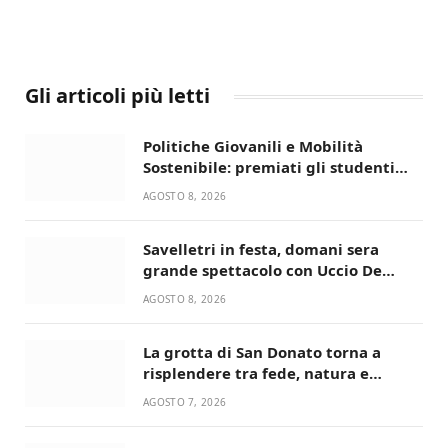
Gli articoli più letti
Politiche Giovanili e Mobilità
Sostenibile: premiati gli studenti
universitari del bando “La strada
AGOSTO 8, 2026
giusta”
Savelletri in festa, domani sera
grande spettacolo con Uccio De
Santis
AGOSTO 8, 2026
La grotta di San Donato torna a
risplendere tra fede, natura e
devozione
AGOSTO 7, 2026