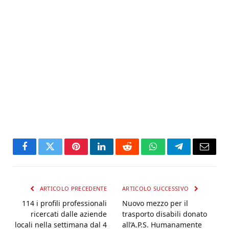
Facebook
Twitter
Pinterest
LinkedIn
Reddit
WhatsApp
Telegram
Email
ARTICOLO PRECEDENTE
ARTICOLO SUCCESSIVO
114 i profili professionali
Nuovo mezzo per il
ricercati dalle aziende
trasporto disabili donato
locali nella settimana dal 4
all’A.P.S. Humanamente