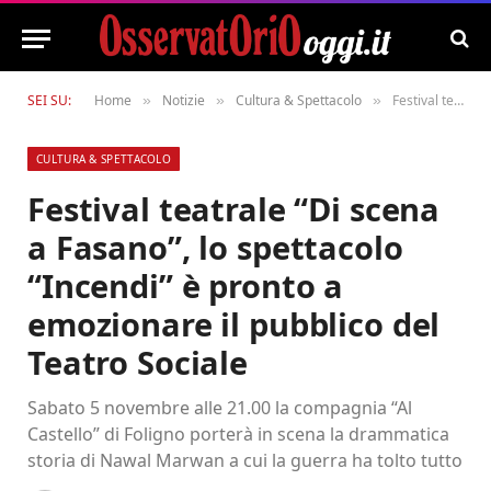
SEI SU:
Home
Notizie
Cultura & Spettacolo
Festival teatrale “Di scena a Fasano”, lo spettacolo “Incendi” è pronto a emozionare il pubblico del Teatro Sociale
»
»
»
CULTURA & SPETTACOLO
Festival teatrale “Di scena
a Fasano”, lo spettacolo
“Incendi” è pronto a
emozionare il pubblico del
Teatro Sociale
Sabato 5 novembre alle 21.00 la compagnia “Al
Castello” di Foligno porterà in scena la drammatica
storia di Nawal Marwan a cui la guerra ha tolto tutto