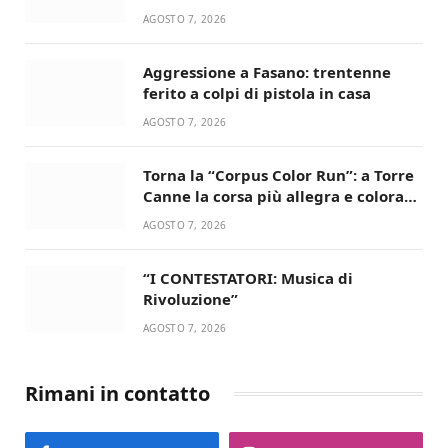
devozione
AGOSTO 7, 2026
Aggressione a Fasano: trentenne
ferito a colpi di pistola in casa
AGOSTO 7, 2026
Torna la “Corpus Color Run”: a Torre
Canne la corsa più allegra e colorata
dell’estate!
AGOSTO 7, 2026
“I CONTESTATORI: Musica di
Rivoluzione”
AGOSTO 7, 2026
Rimani in contatto