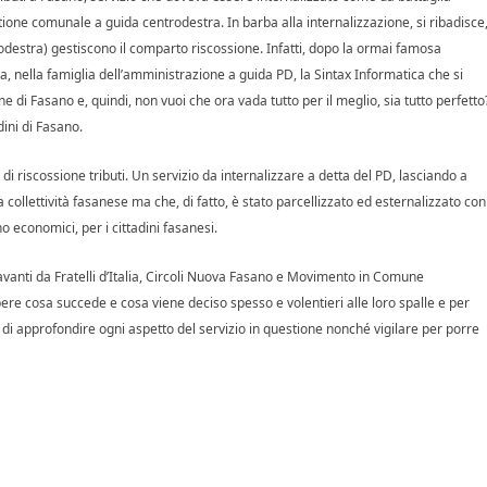
ione comunale a guida centrodestra. In barba alla internalizzazione, si ribadisce
destra) gestiscono il comparto riscossione. Infatti, dopo la ormai famosa
, nella famiglia dell’amministrazione a guida PD, la Sintax Informatica che si
e di Fasano e, quindi, non vuoi che ora vada tutto per il meglio, sia tutto perfetto
dini di Fasano.
di riscossione tributi. Un servizio da internalizzare a detta del PD, lasciando a
 collettività fasanese ma che, di fatto, è stato parcellizzato ed esternalizzato con
o economici, per i cittadini fasanesi.
o avanti da Fratelli d’Italia, Circoli Nuova Fasano e Movimento in Comune
ere cosa succede e cosa viene deciso spesso e volentieri alle loro spalle e per
o di approfondire ogni aspetto del servizio in questione nonché vigilare per porre