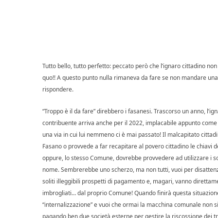
Tutto bello, tutto perfetto: peccato però che l’ignaro cittadino n
quo!! A questo punto nulla rimaneva da fare se non mandare una
rispondere.
“Troppo è il da fare” direbbero i fasanesi. Trascorso un anno, l’ig
contribuente arriva anche per il 2022, implacabile appunto come 
una via in cui lui nemmeno ci è mai passato! Il malcapitato cittadi
Fasano o provvede a far recapitare al povero cittadino le chiavi d
oppure, lo stesso Comune, dovrebbe provvedere ad utilizzare i so
nome. Sembrerebbe uno scherzo, ma non tutti, vuoi per disattenzion
soliti illeggibili prospetti di pagamento e, magari, vanno diret
imbrogliati… dal proprio Comune! Quando finirà questa situazione
“internalizzazione” e vuoi che ormai la macchina comunale non si
pagando ben due società esterne per gestire la riscossione dei tr