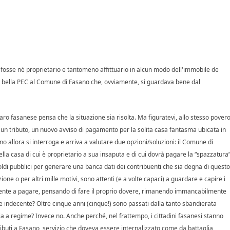
on fosse né proprietario e tantomeno affittuario in alcun modo dell'immobile de
 bella PEC al Comune di Fasano che, ovviamente, si guardava bene dal
naro fasanese pensa che la situazione sia risolta. Ma figuratevi, allo stesso pover
un tributo, un nuovo avviso di pagamento per la solita casa fantasma ubicata in
no allora si interroga e arriva a valutare due opzioni/soluzioni: il Comune di
ella casa di cui è proprietario a sua insaputa e di cui dovrà pagare la “spazzatura
ldi pubblici per generare una banca dati dei contribuenti che sia degna di questo
e o per altri mille motivi, sono attenti (e a volte capaci) a guardare e capire i
tamente a pagare, pensando di fare il proprio dovere, rimanendo immancabilmente
 indecente? Oltre cinque anni (cinque!) sono passati dalla tanto sbandierata
a a regime? Invece no. Anche perché, nel frattempo, i cittadini fasanesi stanno
ibuti a Fasano, servizio che doveva essere internalizzato come da battaglia