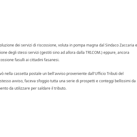
voluzione dei servizi di riscossione, voluta in pompa magna dal Sindaco Zaccaria 
one degli stessi servizi (gestiti sino ad allora dalla TRI.COM.) eppure, ancora
ssione fasulli ai cittadini fasanesi.
 nella cassetta postale un bell'avviso proveniente dall'Ufficio Tributi del
esso avviso, faceva sfoggio tutta una serie di prospetti e conteggi bellissimi da
to da utilizzare per saldare il tributo.