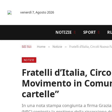
venerdì 7, Agosto 2026
NOTIZIE
SPORT
R
SEI SU:
Home
Notizie
Fratelli d’Italia, Circoli Nuova
»
»
NOTIZIE
Fratelli d’Italia, Cir
Movimento in Comune:
cartelle”
In una nota stampa congiunta a firma Grazia 
(MIC) contesta la gestione della riscossione de