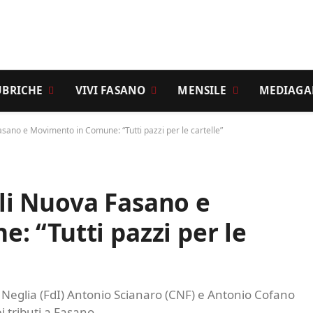
UBRICHE
VIVI FASANO
MENSILE
MEDIAGA
 Fasano e Movimento in Comune: “Tutti pazzi per le cartelle”
coli Nuova Fasano e
 “Tutti pazzi per le
Neglia (FdI) Antonio Scianaro (CNF) e Antonio Cofano
i tributi a Fasano