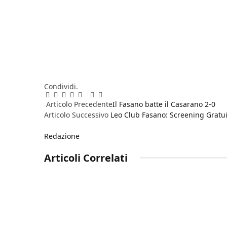
Condividi.
Facebook
Twitter
Pinterest
LinkedIn
Reddit
WhatsApp
Telegram
Email
Articolo Precedente
Il Fasano batte il Casarano 2-0
Articolo Successivo
Leo Club Fasano: Screening Gratui
Redazione
Articoli
Correlati