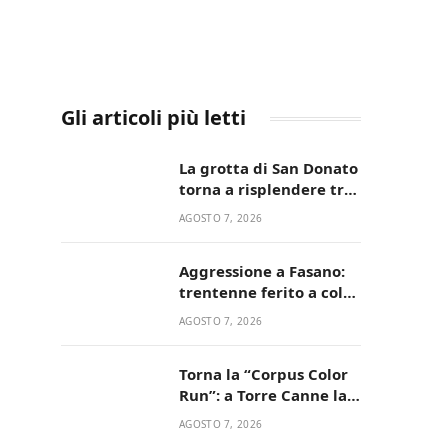
Gli articoli più letti
La grotta di San Donato
torna a risplendere tra
fede, natura e
AGOSTO 7, 2026
devozione
Aggressione a Fasano:
trentenne ferito a colpi
di pistola in casa
AGOSTO 7, 2026
Torna la “Corpus Color
Run”: a Torre Canne la
corsa più allegra e
AGOSTO 7, 2026
colorata dell’estate!