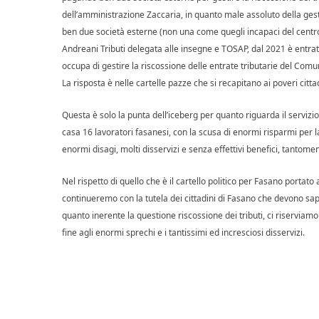
dell’amministrazione Zaccaria, in quanto male assoluto della gest
ben due società esterne (non una come quegli incapaci del centro
Andreani Tributi delegata alle insegne e TOSAP, dal 2021 è entrata
occupa di gestire la riscossione delle entrate tributarie del Comun
La risposta è nelle cartelle pazze che si recapitano ai poveri citta
Questa è solo la punta dell’iceberg per quanto riguarda il servizio 
casa 16 lavoratori fasanesi, con la scusa di enormi risparmi per la
enormi disagi, molti disservizi e senza effettivi benefici, tantomen
Nel rispetto di quello che è il cartello politico per Fasano portat
continueremo con la tutela dei cittadini di Fasano che devono sap
quanto inerente la questione riscossione dei tributi, ci riserviam
fine agli enormi sprechi e i tantissimi ed incresciosi disservizi.