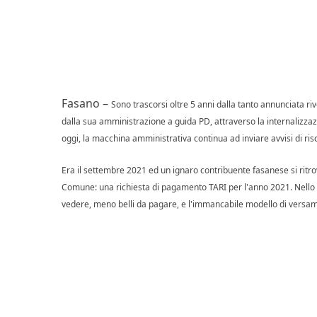
Fasano –
Sono trascorsi oltre 5 anni dalla tanto annunciata ri
dalla sua amministrazione a guida PD, attraverso la internalizzazi
oggi, la macchina amministrativa continua ad inviare avvisi di risco
Era il settembre 2021 ed un ignaro contribuente fasanese si ritrovò
Comune: una richiesta di pagamento TARI per l'anno 2021. Nello st
vedere, meno belli da pagare, e l'immancabile modello di versamen