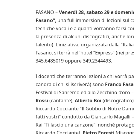
FASANO –
Venerdì 28, sabato 29 e domenica
Fasano”
, una full immersion di lezioni sul
tecniche vocali e a quanti vorranno farsi c
la presenza di alcuni discografici, anche lor
talento). L’iniziativa, organizzata dalla “Ita
Fasano, si terrà nell’hotel “Express” (nei pr
345.6485019 oppure 349.2344493.
I docenti che terranno lezioni a chi vorrà p
canora di chi si iscriverà) sono
Franco Fas
Festival di Sanremo ed allo Zecchino d’oro 
Rossi
(cantante),
Alberto Boi
(discografico)
Riccardo Cocciante “Il Gobbo di Notre Dam
fatti vostri” condotto da Giancarlo Magalli 
Rai “Ti lascio una canzone”, nonché protag
Riccardo Cocciante),
Pietro Foresti
(discogr