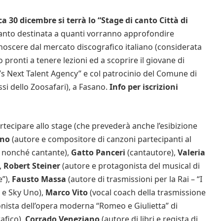
 30 dicembre si terrà lo “Stage di canto Città di
 canto destinata a quanti vorranno approfondire
onoscere dal mercato discografico italiano (considerata
o pronti a tenere lezioni ed a scoprire il giovane di
lia’s Next Talent Agency” e col patrocinio del Comune di
essi dello Zoosafari), a Fasano.
Info per iscrizioni
artecipare allo stage (che prevederà anche l’esibizione
ano
(autore e compositore di canzoni partecipanti al
– nonché cantante),
Gatto Panceri
(cantautore),
Valeria
,
Robert Steiner
(autore e protagonista del musical di
e”),
Fausto Massa
(autore di trasmissioni per la Rai – “I
– e Sky Uno),
Marco Vito
(vocal coach della trasmissione
onista dell’opera moderna “Romeo e Giulietta” di
afico),
Corrado Veneziano
(autore di libri e regista di