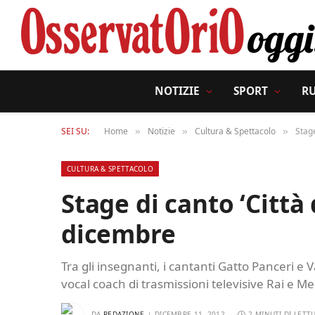
NOTIZIE
SPORT
R
SEI SU:
Home
Notizie
Cultura & Spettacolo
Stage
»
»
»
CULTURA & SPETTACOLO
Stage di canto ‘Città 
dicembre
Tra gli insegnanti, i cantanti Gatto Panceri e Va
vocal coach di trasmissioni televisive Rai e Med
DA
REDAZIONE
DICEMBRE 11, 2012
2 MINUTI DI LETT