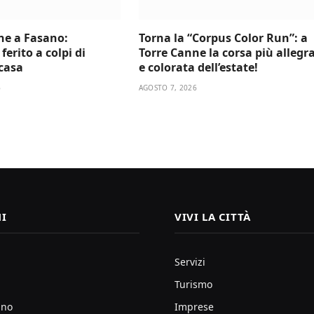
ne a Fasano:
Torna la “Corpus Color Run”: a
ferito a colpi di
Torre Canne la corsa più allegr
 casa
e colorata dell’estate!
6
AGOSTO 7, 2026
I
VIVI LA CITTÀ
Servizi
Turismo
ano
Imprese