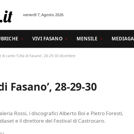
venerdì 7, Agosto 2026
UBRICHE
VIVI FASANO
MENSILE
MEDIAGA
 di canto ‘Città di Fasano’, 28-29-30 dicembre
di Fasano’, 28-29-30
leria Rossi, i discografici Alberto Boi e Pietro Foresti,
iaset e il direttore del Festival di Castrocaro.
URA