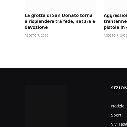
La grotta di San Donato torna
Aggressio
a risplendere tra fede, natura e
trentenne 
devozione
pistola in
AGOSTO 7, 2026
AGOSTO 7, 202
SEZION
Notizie
Sport
Vivi Fas