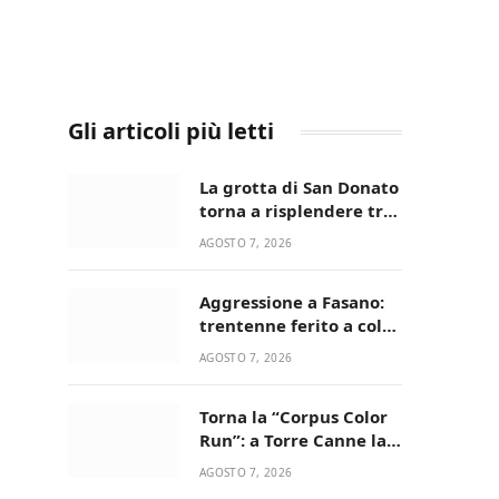
Gli articoli più letti
La grotta di San Donato
torna a risplendere tra
fede, natura e
AGOSTO 7, 2026
devozione
Aggressione a Fasano:
trentenne ferito a colpi
di pistola in casa
AGOSTO 7, 2026
Torna la “Corpus Color
Run”: a Torre Canne la
corsa più allegra e
AGOSTO 7, 2026
colorata dell’estate!