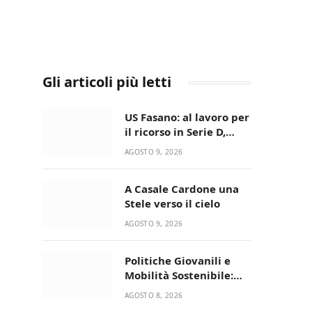
Gli articoli più letti
US Fasano: al lavoro per
il ricorso in Serie D,
nessun caso-calciatori
AGOSTO 9, 2026
A Casale Cardone una
Stele verso il cielo
AGOSTO 9, 2026
Politiche Giovanili e
Mobilità Sostenibile:
premiati gli studenti
AGOSTO 8, 2026
universitari del bando