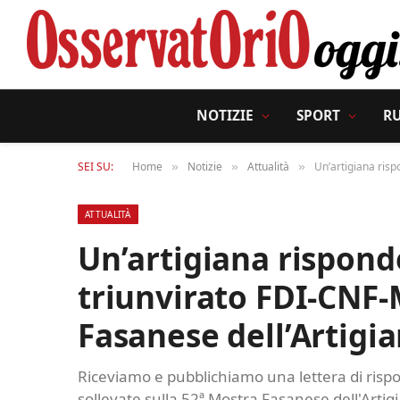
NOTIZIE
SPORT
R
SEI SU:
Home
Notizie
Attualità
Un’artigiana risp
»
»
»
ATTUALITÀ
Un’artigiana risponde
triunvirato FDI-CNF-
Fasanese dell’Artigi
Riceviamo e pubblichiamo una lettera di rispos
sollevate sulla 52ª Mostra Fasanese dell'Artig