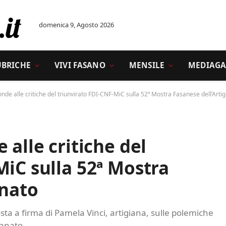
domenica 9, Agosto 2026
UBRICHE
VIVI FASANO
MENSILE
MEDIAGA
onde alle critiche del triunvirato FDI-CNF-MiC sulla 52ª Mostra Fasanese dell’Arti
 alle critiche del
MiC sulla 52ª Mostra
anato
ta a firma di Pamela Vinci, artigiana, sulle polemiche
ianato