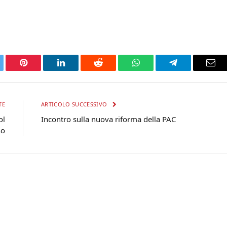
tter
Pinterest
LinkedIn
Reddit
WhatsApp
Telegram
Ema
TE
ARTICOLO SUCCESSIVO
ol
Incontro sulla nuova riforma della PAC
no