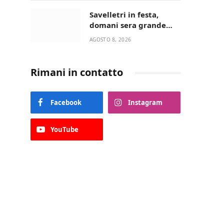
“La strada giusta”
Savelletri in festa,
domani sera grande
spettacolo con Uccio De
AGOSTO 8, 2026
Santis
Rimani in contatto
Facebook
Instagram
YouTube