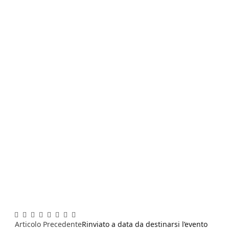
Facebook
Twitter
Pinterest
LinkedIn
Reddit
WhatsApp
Telegram
Email
Articolo Precedente
Rinviato a data da destinarsi l’evento