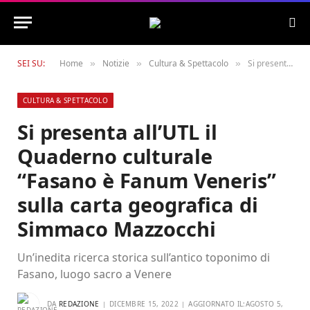
SEI SU:
Home
Notizie
Cultura & Spettacolo
Si presenta all’UTL il Quaderno culturale “Fasano è Fanum Veneris” sulla carta geografica di Simmaco Mazzocchi
»
»
»
CULTURA & SPETTACOLO
Si presenta all’UTL il
Quaderno culturale
“Fasano è Fanum Veneris”
sulla carta geografica di
Simmaco Mazzocchi
Un’inedita ricerca storica sull’antico toponimo di
Fasano, luogo sacro a Venere
DA
REDAZIONE
DICEMBRE 15, 2022
AGGIORNATO IL:
AGOSTO 5,