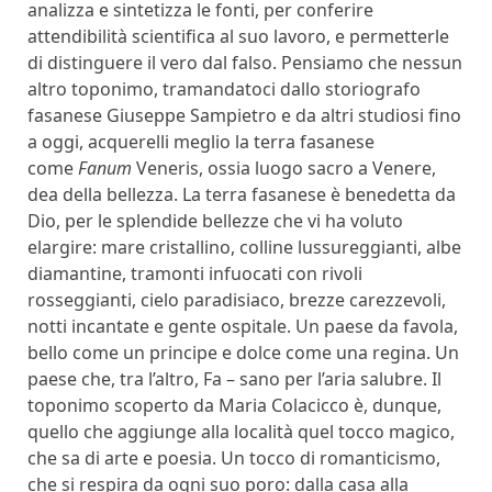
analizza e sintetizza le fonti, per conferire
attendibilità scientifica al suo lavoro, e permetterle
di distinguere il vero dal falso. Pensiamo che nessun
altro toponimo, tramandatoci dallo storiografo
fasanese Giuseppe Sampietro e da altri studiosi fino
a oggi, acquerelli meglio la terra fasanese
come
Fanum
Veneris, ossia luogo sacro a Venere,
dea della bellezza. La terra fasanese è benedetta da
Dio, per le splendide bellezze che vi ha voluto
elargire: mare cristallino, colline lussureggianti, albe
diamantine, tramonti infuocati con rivoli
rosseggianti, cielo paradisiaco, brezze carezzevoli,
notti incantate e gente ospitale. Un paese da favola,
bello come un principe e dolce come una regina. Un
paese che, tra l’altro, Fa – sano per l’aria salubre. Il
toponimo scoperto da Maria Colacicco è, dunque,
quello che aggiunge alla località quel tocco magico,
che sa di arte e poesia. Un tocco di romanticismo,
che si respira da ogni suo poro: dalla casa alla