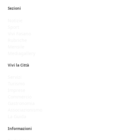
Sezioni
Notizie
Sport
Vivi Fasano
Rubriche
Mensile
Mediagallery
Vivi la Città
Servizi
Turismo
Imprese
Commercio
Gastronomia
Associazionismo
La Guida
Informazioni