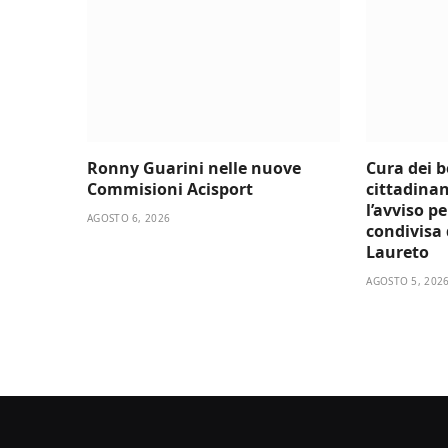
Ronny Guarini nelle nuove
Cura dei 
Commisioni Acisport
cittadinan
l’avviso p
AGOSTO 6, 2026
condivisa d
Laureto
AGOSTO 5, 202