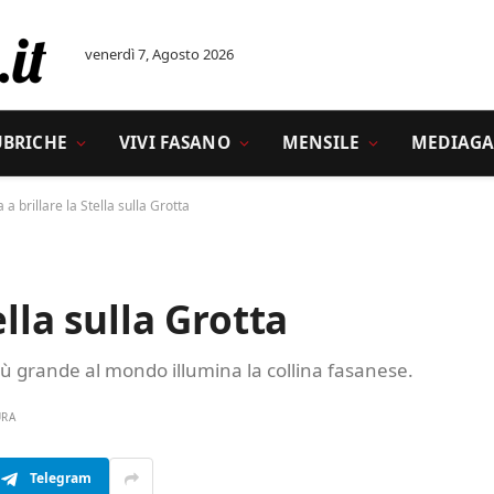
venerdì 7, Agosto 2026
UBRICHE
VIVI FASANO
MENSILE
MEDIAGA
 a brillare la Stella sulla Grotta
ella sulla Grotta
iù grande al mondo illumina la collina fasanese.
URA
Telegram