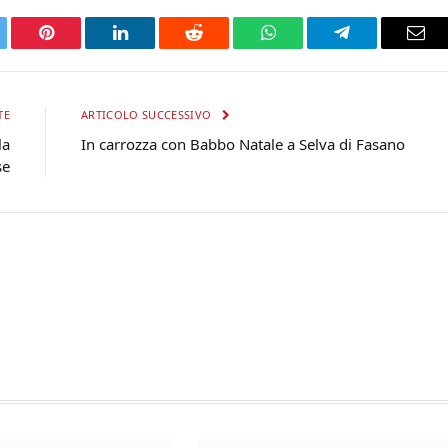
tter
Pinterest
LinkedIn
Reddit
WhatsApp
Telegram
Ema
TE
ARTICOLO SUCCESSIVO
la
In carrozza con Babbo Natale a Selva di Fasano
se