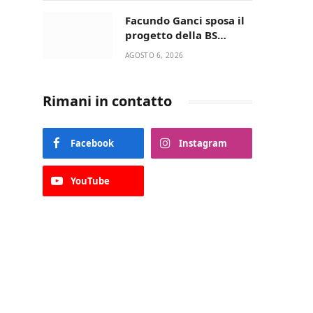
della Villetta di Laureto
Facundo Ganci sposa il
progetto della BS
Soccer Team Fasano e
AGOSTO 6, 2026
ritorna in campo
Rimani in contatto
Facebook
Instagram
YouTube