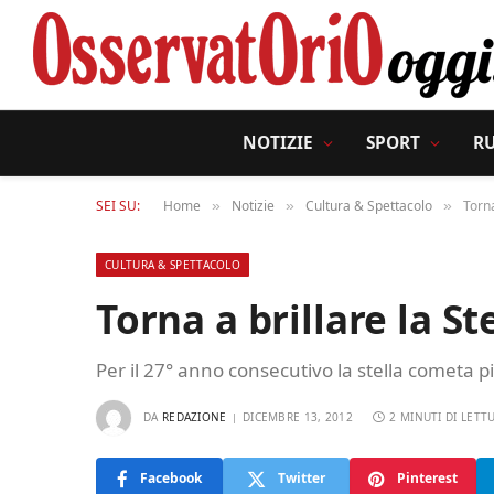
NOTIZIE
SPORT
R
SEI SU:
Home
Notizie
Cultura & Spettacolo
Torna
»
»
»
CULTURA & SPETTACOLO
Torna a brillare la St
Per il 27° anno consecutivo la stella cometa p
DA
REDAZIONE
DICEMBRE 13, 2012
2 MINUTI DI LETT
Facebook
Twitter
Pinterest