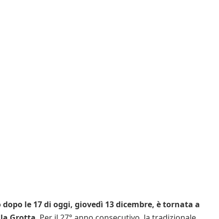
po le 17 di oggi, giovedì 13 dicembre, è tornata a
lla Grotta
. Per il 27° anno consecutivo, la tradizionale