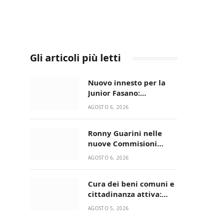
Gli articoli più letti
Nuovo innesto per la
Junior Fasano:
ingaggiato il
AGOSTO 6, 2026
talentuoso Francesco
Lupo Timini
Ronny Guarini nelle
nuove Commisioni
Acisport
AGOSTO 6, 2026
Cura dei beni comuni e
cittadinanza attiva:
online l’avviso per la
AGOSTO 5, 2026
gestione condivisa