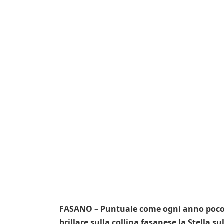
FASANO – Puntuale come ogni anno poco do
brillare sulla collina fasanese la Stella su