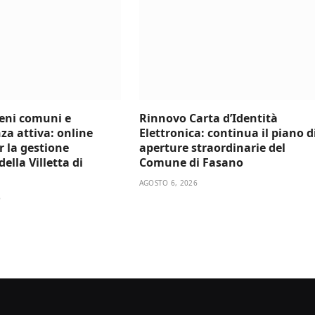
beni comuni e
Rinnovo Carta d’Identità
za attiva: online
Elettronica: continua il piano d
er la gestione
aperture straordinarie del
ella Villetta di
Comune di Fasano
AGOSTO 6, 2026
6