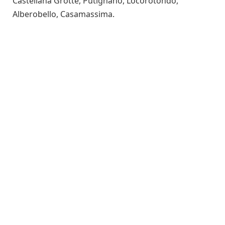
Castellana Grotte, Putignano, Locorotondo,
Alberobello, Casamassima.