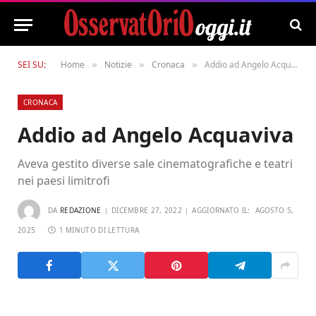
SEI SU:
Home
Notizie
Cronaca
Addio ad Angelo Acquaviva
»
»
»
CRONACA
Addio ad Angelo Acquaviva
Aveva gestito diverse sale cinematografiche e teatri
nei paesi limitrofi
DA
REDAZIONE
DICEMBRE 27, 2022
AGGIORNATO IL:
AGOSTO 5,
2025
1 MINUTO DI LETTURA