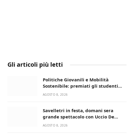
Gli articoli più letti
Politiche Giovanili e Mobilità
Sostenibile: premiati gli studenti
universitari del bando “La strada
AGOSTO 8, 2026
giusta”
Savelletri in festa, domani sera
grande spettacolo con Uccio De
Santis
AGOSTO 8, 2026