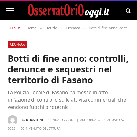
SEI SU:
Home
Notizie
Cronaca
Botti di fine anno: controlli, denunce e sequestri nel territorio di Fasano
»
»
»
CRONACA
Botti di fine anno: controlli,
denunce e sequestri nel
territorio di Fasano
La Polizia Locale di Fasano ha messo in atto
un'azione di controllo sulle attività commerciali che
vendono fuochi pirotecnici
DA
REDAZIONE
GENNAIO 2, 2023
AGGIORNATO IL:
AGOSTO 5,
2025
1 MINUTO DI LETTURA