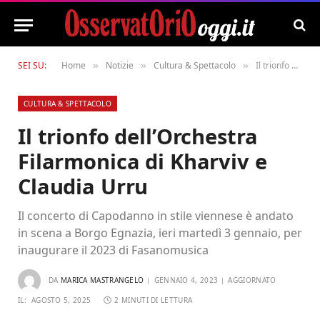
SEI SU:
Home
Notizie
Cultura & Spettacolo
Il trionfo dell’Orchestra Filarmonica di Kharviv e Claudia Urru
»
»
»
CULTURA & SPETTACOLO
Il trionfo dell’Orchestra
Filarmonica di Kharviv e
Claudia Urru
Il concerto di Capodanno in stile viennese è andato
in scena a Borgo Egnazia, ieri martedì 3 gennaio, per
inaugurare il 2023 di Fasanomusica
DA
MARICA MASTRANGELO
GENNAIO 4, 2023
AGGIORNATO
IL:
AGOSTO 5, 2025
2 MINUTI DI LETTURA