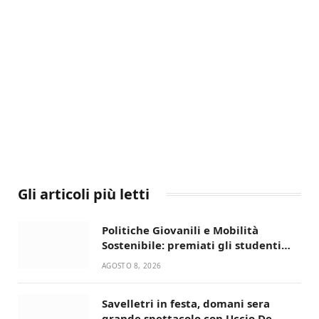
Gli articoli più letti
Politiche Giovanili e Mobilità
Sostenibile: premiati gli studenti
universitari del bando “La strada
AGOSTO 8, 2026
giusta”
Savelletri in festa, domani sera
grande spettacolo con Uccio De