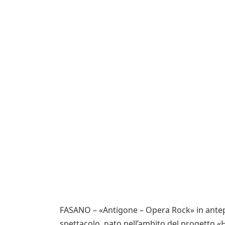
FASANO – «Antigone – Opera Rock» in antep
spettacolo, nato nell’ambito del progetto «