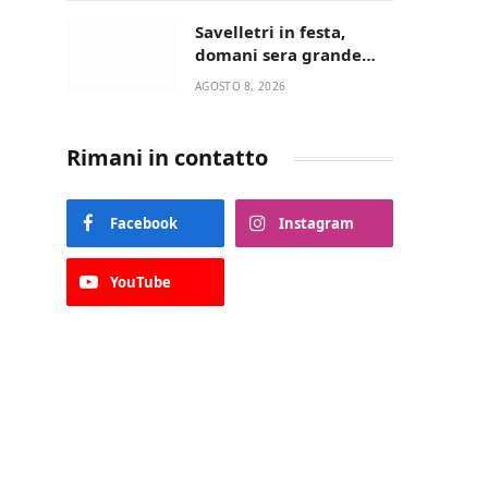
“La strada giusta”
Savelletri in festa,
domani sera grande
spettacolo con Uccio De
AGOSTO 8, 2026
Santis
Rimani in contatto
Facebook
Instagram
YouTube