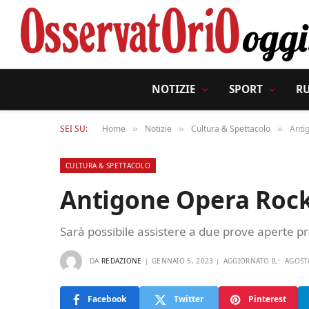
NOTIZIE
SPORT
R
SEI SU:
Home
Notizie
Cultura & Spettacolo
Anti
»
»
»
CULTURA & SPETTACOLO
Antigone Opera Rock
Sarà possibile assistere a due prove aperte p
DA
REDAZIONE
GENNAIO 5, 2023
AGGIORNATO IL:
AGOST
Facebook
Twitter
Pinterest