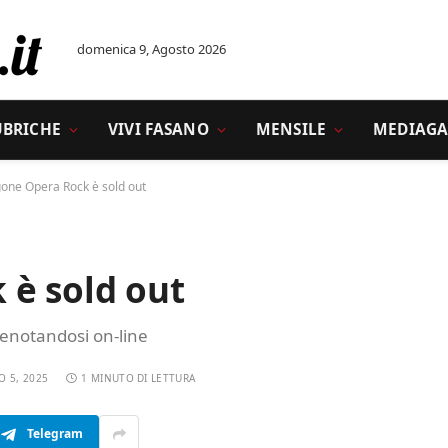
domenica 9, Agosto 2026
UBRICHE
VIVI FASANO
MENSILE
MEDIAGA
gone Opera Rock è sold out
 è sold out
renotandosi on-line
O 5, 2025
1 MINUTO DI LETTURA
Telegram