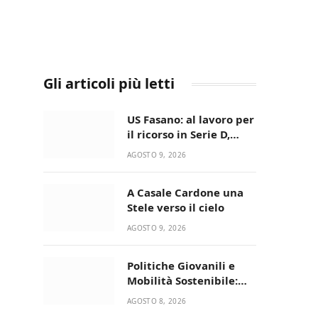
Gli articoli più letti
US Fasano: al lavoro per
il ricorso in Serie D,
nessun caso-calciatori
AGOSTO 9, 2026
A Casale Cardone una
Stele verso il cielo
AGOSTO 9, 2026
Politiche Giovanili e
Mobilità Sostenibile:
premiati gli studenti
AGOSTO 8, 2026
universitari del bando