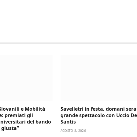
Giovanili e Mobilità
Savelletri in festa, domani sera
e: premiati gli
grande spettacolo con Uccio De
niversitari del bando
Santis
 giusta”
AGOSTO 8, 2026
6