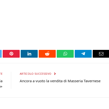
tter
Pinterest
LinkedIn
Reddit
WhatsApp
Telegram
Ema
TE
ARTICOLO SUCCESSIVO
la
Ancora a vuoto la vendita di Masseria Tavernese
a»