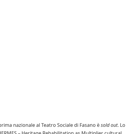
rima nazionale al Teatro Sociale di Fasano è
sold out
. Lo
HERMES – Heritage Rehabilitation as Multiplier cultural